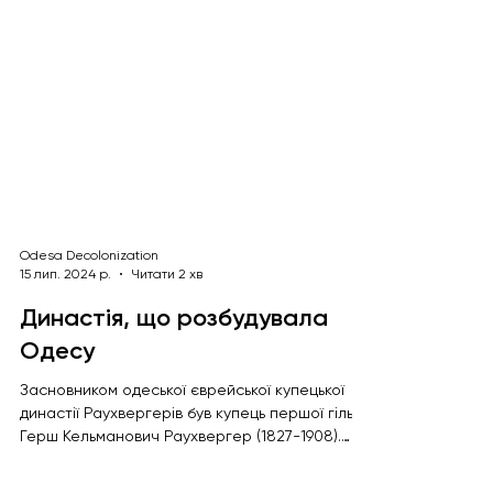
Odesa Decolonization
15 лип. 2024 р.
Читати 2 хв
Династія, що розбудувала
Одесу
Засновником одеської єврейської купецької
династії Раухвергерів був купець першої гільдії
Герш Кельманович Раухвергер (1827-1908).