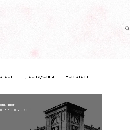
стості
Дослідження
Нові статті
onization
р.
Читати 2 хв