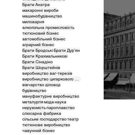
Брати Анатра
макаронні вироби
машинобудівництво
миловарня
алкогольна промисловість
тютюновий бізнес
автомобільний бізнес
аграрний бізнес
Брати Бродські
Брати Дурʼян
Брати Крахмальникові
Брати Сінадіно
Брати Шорштейнів
виробництво ваг-терезів
виробництво цигаркового паперу і гільз
вівчарство
діловод
будівництво
мануфактурне виробництво
Підпр
металургія
мода
наука
нерухомість
пароплавство
слюсарна фабрика
сільське господарство
театр
тютюнове виробництво
чавунний бізнес