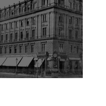
иємець, банкір і меценат