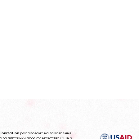
lonization
реалізовано на замовлення
b за підтримки проєкту Агентства США з