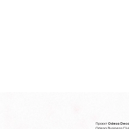
Проєкт
Odesa Deco
Odesa Business Clu