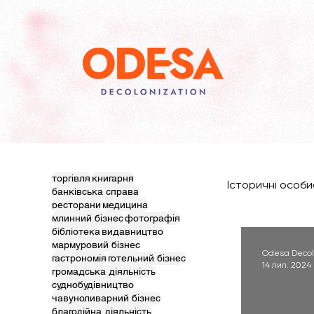
торгівля
книгарня
Історичні особи
банківська справа
ресторани
медицина
млинний бізнес
фотографія
бібліотека
видавництво
мармуровий бізнес
Odesa Decol
гастрономія
готельний бізнес
14 лип. 2024 
громадська діяльність
суднобудівництво
чавуноливарний бізнес
благодійна діяльність