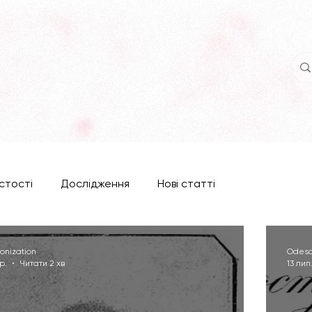
стості
Дослідження
Нові статті
onization
Odesa
р.
Читати 2 хв
13 лип