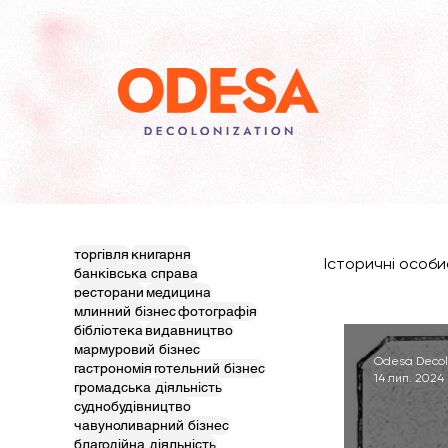
торгівля
книгарня
Історичні особи
банківська справа
ресторани
медицина
млинний бізнес
фотографія
бібліотека
видавництво
мармуровий бізнес
Odesa Decol
гастрономія
готельний бізнес
14 лип. 2024 
громадська діяльність
суднобудівництво
чавуноливарний бізнес
благодійна діяльність