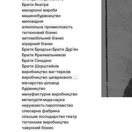
Брати Анатра
макаронні вироби
машинобудівництво
миловарня
алкогольна промисловість
тютюновий бізнес
автомобільний бізнес
аграрний бізнес
Брати Бродські
Брати Дурʼян
Брати Крахмальникові
Брати Сінадіно
Брати Шорштейнів
виробництво ваг-терезів
виробництво цигаркового паперу і гільз
вівчарство
діловод
будівництво
мануфактурне виробництво
Одесь
металургія
мода
наука
нерухомість
пароплавство
слюсарна фабрика
сільське господарство
театр
тютюнове виробництво
чавунний бізнес