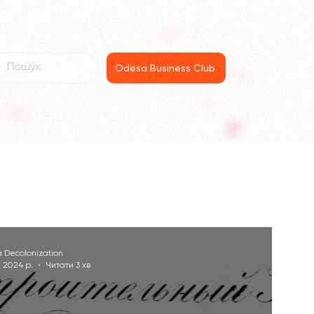
Odesa Business Club
 Decolonization
. 2024 р.
Читати 3 хв