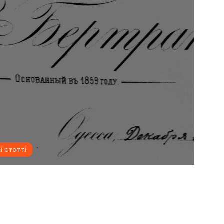
і статті
иховані конструкції Бертранів