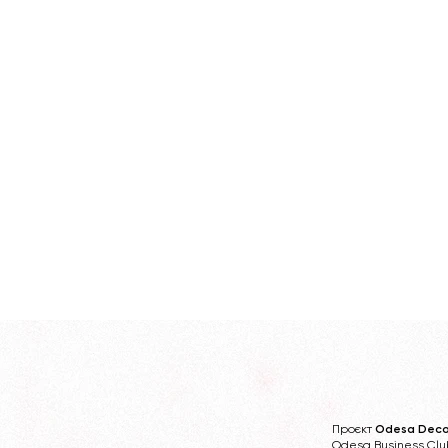
Проєкт
Odesa Deco
Odesa Business Clu