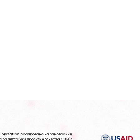
lonization
реалізовано на замовлення
b за підтримки проєкту Агентства США з