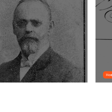
Нов
кий шлях машинобудівника
Пр