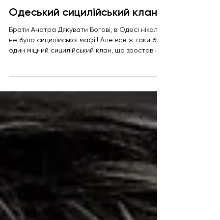
Сергій Котелко
22 трав. 2024 р.
Читати 6 хв
Одеський сицилійський клан
Брати Анатра Дякувати Богові, в Одесі ніколи
не було сицилійської мафії! Але все ж таки був
один міцний сицилійський клан, що зростав і...