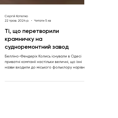
Сергій Котелко
22 трав. 2024 р.
Читати 5 хв
Ті, що перетворили
крамничку на
судноремонтний завод
Белліно-Фендеріх Колись існували в Одесі
приватні компанії настільки величні, що їхні
назви входили до міського фольклору нарівні
з...