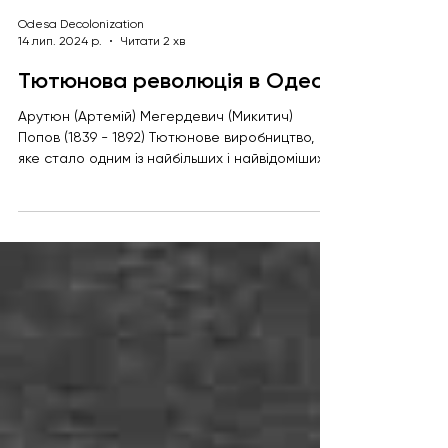
Odesa Decolonization
14 лип. 2024 р.
Читати 2 хв
Тютюнова революція в Одесі
Арутюн (Артемій) Мегердевич (Микитич)
Попов (1839 - 1892) Тютюнове виробництво,
яке стало одним із найбільших і найвідоміших в
Одесі,...