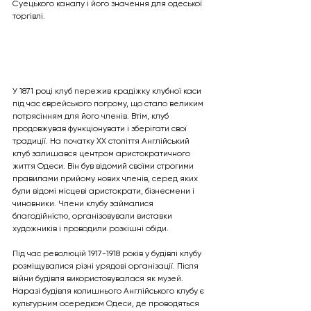
Суецького каналу і його значення для одеської 
торгівлі.
У 1871 році клуб пережив крадіжку клубної каси 
під час єврейського погрому, що стало великим 
потрясінням для його членів. Втім, клуб 
продовжував функціонувати і зберігати свої 
традиції. На початку XX століття Англійський 
клуб залишався центром аристократичного 
життя Одеси. Він був відомий своїми строгими 
правилами прийому нових членів, серед яких 
були відомі місцеві аристократи, бізнесмени і 
чиновники. Члени клубу займалися 
благодійністю, організовували виставки 
художників і проводили розкішні обіди.
Під час революцій 1917-1918 років у будівлі клубу 
розміщувалися різні урядові організації. Після 
війни будівля використовувалася як музей. 
Наразі будівля колишнього Англійського клубу є 
культурним осередком Одеси, де проводяться 