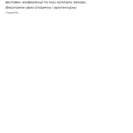
виставки, конференції та інші культурні заходи, 
зберігаючи свою історичну і архітектурну 
цінність.
Дивитися всі
Останні пости