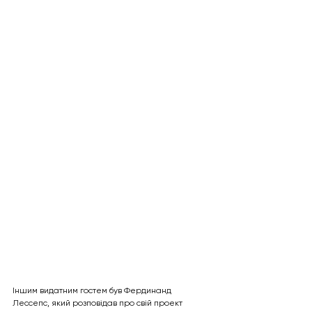
Іншим видатним гостем був Фердинанд 
Лессепс, який розповідав про свій проект 