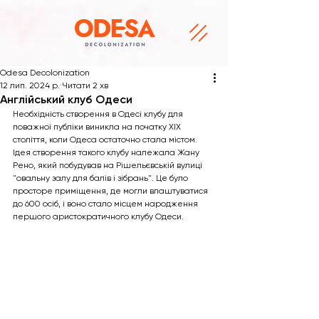
Odesa Decolonization
12 лип. 2024 р.
Читати 2 хв
Англійський клуб Одеси
Необхідність створення в Одесі клубу для 
поважної публіки виникла на початку XIX 
століття, коли Одеса остаточно стала містом. 
Ідея створення такого клубу належала Жану 
Рено, який побудував на Рішельєвській вулиці 
"овальну залу для балів і зібрань". Це було 
просторе приміщення, де могли влаштуватися 
до 600 осіб, і воно стало місцем народження 
першого аристократичного клубу Одеси.