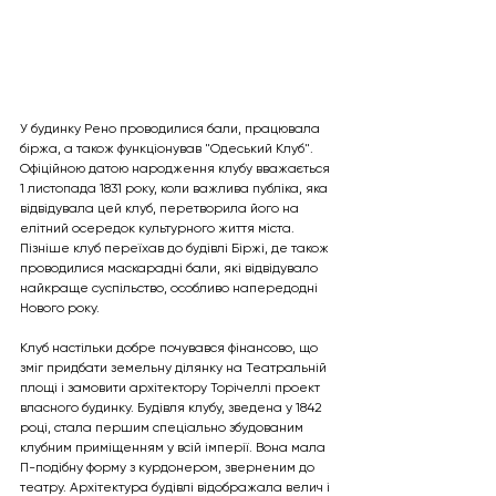
У будинку Рено проводилися бали, працювала 
біржа, а також функціонував "Одеський Клуб". 
Офіційною датою народження клубу вважається 
1 листопада 1831 року, коли важлива публіка, яка 
відвідувала цей клуб, перетворила його на 
елітний осередок культурного життя міста. 
Пізніше клуб переїхав до будівлі Біржі, де також 
проводилися маскарадні бали, які відвідувало 
найкраще суспільство, особливо напередодні 
Нового року.
Клуб настільки добре почувався фінансово, що 
зміг придбати земельну ділянку на Театральній 
площі і замовити архітектору Торічеллі проект 
власного будинку. Будівля клубу, зведена у 1842 
році, стала першим спеціально збудованим 
клубним приміщенням у всій імперії. Вона мала 
П-подібну форму з курдонером, зверненим до 
театру. Архітектура будівлі відображала велич і 