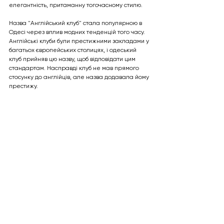
елегантність, притаманну тогочасному стилю.
Назва "Англійський клуб" стала популярною в 
Одесі через вплив модних тенденцій того часу. 
Англійські клуби були престижними закладами у 
багатьох європейських столицях, і одеський 
клуб прийняв цю назву, щоб відповідати цим 
стандартам. Насправді клуб не мав прямого 
стосунку до англійців, але назва додавала йому 
престижу.