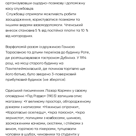
організувавши ощадно-позикову і допоміжну 
касу службовців.
 Службовці отримали можливість робити 
заощадження, користуватися позиками та 
іншими видами взаємодопомоги. Членський 
внесок становив 5 % від постійної платні та 10 % 
від нагородних.
Варфоломій разом із дружиною Ганною 
Тарасівною та дітьми переїхав до будинку Роте, 
де розташовувався гастроном Дубініна. У 1914 
році, на місці старого будинку на 
Пантелеймонівській, де починав торгівлю ще 
його батько, було зведено 3-поверховий 
прибутковий будинок (не зберігся).
Одеський письменник Лазар Кармен у своєму 
оповіданні «Під Різдво» (1903) залишив опис 
магазину: «У великому просторі, обгородженому 
діжками з написами: «Ніжинські огірочки», 
«Королівські оселедці», «Ікра паюсна», «Ікра 
зерниста», полицями з ковбасами, шинкою, 
засмаженими качками, окістями, і стійками з 
вином, горілкою та лікерами, тупцювали 
чоловіки в шубах, чиновники та студенти у 