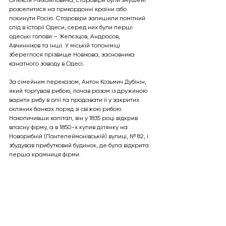
Олексія Михайловича, старовіри були змушені 
розселитися на прикордонні країни або 
покинути Росію. Старовіри залишили помітний 
слід в історії Одеси, серед них були перші 
одеські голови – Желєзцов, Андросов, 
Авчинніков та інші. У міській топоніміці 
збереглося прізвище Новікова, засновника 
канатного заводу в Одесі.
За сімейним переказом, Антон Козьмич Дубінін, 
який торгував рибою, почав разом із дружиною 
варити рибу в олії та продавати її у закритих 
скляних банках поряд зі свіжою рибою. 
Накопичивши капітал, він у 1835 році відкрив 
власну фірму, а в 1850-х купив ділянку на 
Новорибній (Пантелеймонівській) вулиці, № 82, і 
збудував прибутковий будинок, де була відкрита 
перша крамниця фірми.