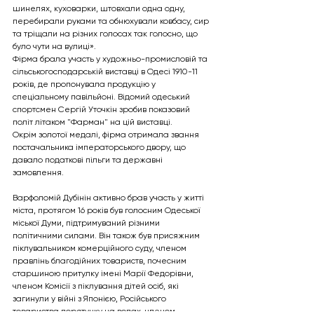
шинелях, куховарки, штовхали одна одну, 
перебирали руками та обнюхували ковбасу, сир 
та тріщали на різних голосах так голосно, що 
було чути на вулиці».
Фірма брала участь у художньо-промисловій та 
сільськогосподарській виставці в Одесі 1910-11 
років, де пропонувала продукцію у 
спеціальному павільйоні. Відомий одеський 
спортсмен Сергій Уточкін зробив показовий 
політ літаком "Фарман" на цій виставці.
Окрім золотої медалі, фірма отримала звання 
постачальника імператорського двору, що 
давало податкові пільги та державні 
замовлення.
Варфоломій Дубінін активно брав участь у житті 
міста, протягом 16 років був голосним Одеської 
міської Думи, підтримуваний різними 
політичними силами. Він також був присяжним 
піклувальником комерційного суду, членом 
правлінь благодійних товариств, почесним 
старшиною притулку імені Марії Федорівни, 
членом Комісії з піклування дітей осіб, які 
загинули у війні з Японією, Російського 
товариства порятунку на водах, членом 