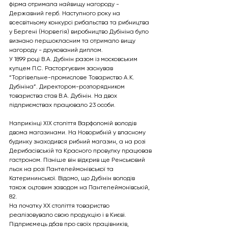
фірма отримала найвищу нагороду - 
Державний герб. Наступного року на 
всесвітньому конкурсі рибальства та рибництва 
у Бергені (Норвегія) виробництво Дубініна було 
визнано першокласним та отримало вищу 
нагороду - друкований диплом.
У 1899 році В.А. Дубінін разом із московським 
купцем П.С. Расторгуєвим заснував 
“Торгівельне-промислове Товариство А.К. 
Дубініна”. Директором-розпорядником 
товариства став В.А. Дубінін. На двох 
підприємствах працювало 23 особи.
Наприкінці XIX століття Варфоломій володів 
двома магазинами. На Новорибній у власному 
будинку знаходився рибний магазин, а на розі 
Дерибасівській та Красного провулку працював 
гастроном. Пізніше він відкрив ще Ренськовий 
льох на розі Пантелеймонівської та 
Катерининської. Відомо, що Дубінін володів 
також оцтовим заводом на Пантелеймонівській, 
82.
На початку XX століття товариство 
реалізовувало свою продукцію і в Києві. 
Підприємець дбав про своїх працівників, 