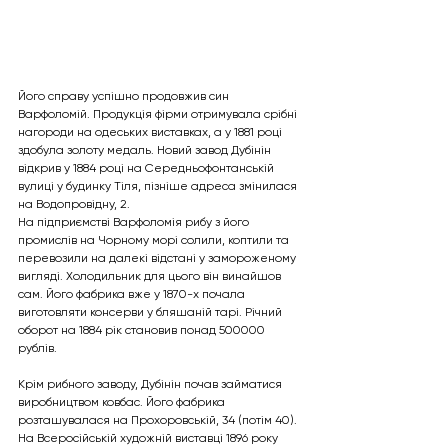
Його справу успішно продовжив син 
Варфоломій. Продукція фірми отримувала срібні 
нагороди на одеських виставках, а у 1881 році 
здобула золоту медаль. Новий завод Дубінін 
відкрив у 1884 році на Середньофонтанській 
вулиці у будинку Тіля, пізніше адреса змінилася 
на Водопровідну, 2.
На підприємстві Варфоломія рибу з його 
промислів на Чорному морі солили, коптили та 
перевозили на далекі відстані у замороженому 
вигляді. Холодильник для цього він винайшов 
сам. Його фабрика вже у 1870-х почала 
виготовляти консерви у бляшаній тарі. Річний 
оборот на 1884 рік становив понад 500000 
рублів.
Крім рибного заводу, Дубінін почав займатися 
виробництвом ковбас. Його фабрика 
розташувалася на Прохоровській, 34 (потім 40). 
На Всеросійській художній виставці 1896 року 