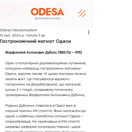
Odesa Decolonization
14 лип. 2024 р.
Читати 3 хв
Гастрономічний магнат Одеси
Варфоломій Антонович Дубінін (1855/56 – 1915)
Один із популярних дореволюційних путівників, 
описуючи найкращі гастрономічні магазини 
Одеси, коротко писав: «У цьому магазині можна 
знайти все». Це стосувалося відомого 
гастроному на Дерибасівській, що належав 
купцю 2-ї гільдії, спадковому почесному 
громадянину Варфоломію Антоновичу Дубініну.
Родина Дубініних з’явилася в Одесі вже в 
першій третині XIX століття. Вони належали до 
однієї з найбільш самобутніх спільнот Одеси – 
старообрядців. Не прийнявши в XVII столітті 
церковні реформи патріарха Никона і царя 