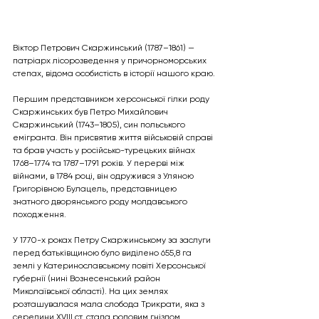
Віктор Петрович Скаржинський (1787–1861) — 
патріарх лісорозведення у причорноморських 
степах, відома особистість в історії нашого краю.
Першим представником херсонської гілки роду 
Скаржинських був Петро Михайлович 
Скаржинський (1743–1805), син польського 
емігранта. Він присвятив життя військовій справі 
та брав участь у російсько-турецьких війнах 
1768–1774 та 1787–1791 років. У перерві між 
війнами, в 1784 році, він одружився з Уляною 
Григорівною Булацель, представницею 
знатного дворянського роду молдавського 
походження.
У 1770-х роках Петру Скаржинському за заслуги 
перед батьківщиною було виділено 655,8 га 
землі у Катеринославському повіті Херсонської 
губернії (нині Вознесенський район 
Миколаївської області). На цих землях 
розташувалася мала слобода Трикрати, яка з 
середини XVIII ст. стала родовим гніздом 