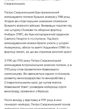
Скаржинських.
Петро Скаржинський був призначений 
командувати полком Бузьких козаків у 1785 році. 
Згодом він став першим наказним отаманом 
Бузького козачого війська. Виявивши героїзм під 
час штурму Очакова та оборони фортеці 
Кінбурн (1787), він був нагороджений орденом 
Святого Георгія 4-го ступеня. Під його 
командуванням козаки брали участь у штурмі 
Аккермана, облозі та взятті Хаджибея (1789) та 
фортеці Ізмаїл, за що він отримав золотий хрест.
З 1790 до 1792 року Петро Скаржинський 
командував Астраханським козачим полком, а в 
1793 році став правителем Кавказького 
намісництва. Він вважається одним із піонерів 
розвитку виноградарства та виноробства у 
Ставропольському краї, де купив маєток 
Кавказький Усвят і розводив найкращі сорти 
винограду, привезені з Франції.
Після виходу у відставку в 1797 році в чині 
генерал-майора, Петро Скаржинський почав 
займатися сільським господарством. У нього 