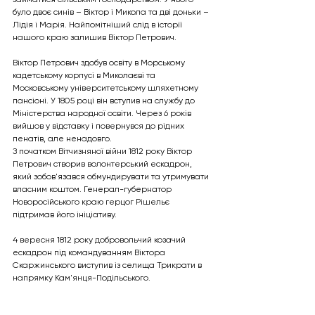
було двоє синів – Віктор і Микола та дві доньки – 
Лідія і Марія. Найпомітніший слід в історії 
нашого краю залишив Віктор Петрович.
Віктор Петрович здобув освіту в Морському 
кадетському корпусі в Миколаєві та 
Московському університетському шляхетному 
пансіоні. У 1805 році він вступив на службу до 
Міністерства народної освіти. Через 6 років 
вийшов у відставку і повернувся до рідних 
пенатів, але ненадовго.
З початком Вітчизняної війни 1812 року Віктор 
Петрович створив волонтерський ескадрон, 
який зобов'язався обмундирувати та утримувати 
власним коштом. Генерал-губернатор 
Новоросійського краю герцог Рішельє 
підтримав його ініціативу.
4 вересня 1812 року добровольчий козачий 
ескадрон під командуванням Віктора 
Скаржинського виступив із селища Трикрати в 
напрямку Кам'янця-Подільського.