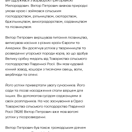
він одружився з Варварою Григорівною 
Милорадович. Віктор Петрович вивчав природні 
умови краю і займався сільським 
господарством, рільництвом, скотарством, 
бджільництвом, виноградарством, садівництвом 
та лісівництвом.
Віктор Петрович вирішував питання лісівництва, 
виписував насіння з різних країн Європи та 
Америки. Він досягнув успіхів у тваринництві та 
розведенні угорської породи корів, за що здобув 
Велику срібну медаль від Товариства сільського 
господарства Південної Росії. Він мав чудовий 
кінний завод, кошари з тисячами овець, воли, 
верблюди та олені.
Його успіхи привертали увагу сучасників. Його 
сади та лісові насадження стали взірцем для 
інших. Він допомагав сусідам саджанцями зі 
своїх розплідників. На час заснування в Одесі 
Товариства сільського господарства Південної 
Росії (1828) Віктор Петрович вже мав вагомі 
успіхи у лісорозведенні.
Віктор Петрович був також громадським діячем 