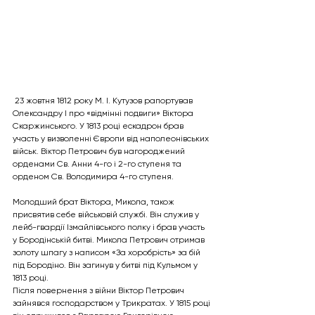
 23 жовтня 1812 року М. І. Кутузов рапортував 
Олександру I про «відмінні подвиги» Віктора 
Скаржинського. У 1813 році ескадрон брав 
участь у визволенні Європи від наполеонівських 
військ. Віктор Петрович був нагороджений 
орденами Св. Анни 4-го і 2-го ступеня та 
орденом Св. Володимира 4-го ступеня.
Молодший брат Віктора, Микола, також 
присвятив себе військовій службі. Він служив у 
лейб-гвардії Ізмайлівського полку і брав участь 
у Бородінській битві. Микола Петрович отримав 
золоту шпагу з написом «За хоробрість» за бій 
під Бородіно. Він загинув у битві під Кульмом у 
1813 році.
Після повернення з війни Віктор Петрович 
зайнявся господарством у Трикратах. У 1815 році 