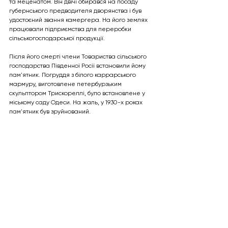
та меценатом. Він двічі обирався на посаду 
губернського предводителя дворянства і був 
удостоєний звання камергера. На його землях 
працювали підприємства для переробки 
сільськогосподарської продукції.
Після його смерті члени Товариства сільського 
господарства Південної Росії встановили йому 
пам'ятник. Погруддя з білого каррарського 
мармуру, виготовлене петербурзьким 
скульптором Трискореллі, було встановлене у 
міському саду Одеси. На жаль, у 1930-х роках 
пам'ятник був зруйнований.
Маєток у Трикратах досі зберігся у доброму 
стані. Найголовнішим пам'ятником Віктору 