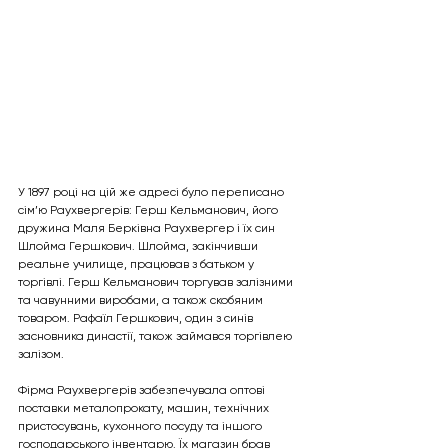
У 1897 році на цій же адресі було переписано 
сім’ю Раухвергерів: Герш Кельманович, його 
дружина Маля Берківна Раухвергер і їх син 
Шлойма Гершкович. Шлойма, закінчивши 
реальне училище, працював з батьком у 
торгівлі. Герш Кельманович торгував залізними 
та чавунними виробами, а також скобяним 
товаром. Рафаїл Гершкович, один з синів 
засновника династії, також займався торгівлею 
залізом.
Фірма Раухвергерів забезпечувала оптові 
поставки металопрокату, машин, технічних 
пристосувань, кухонного посуду та іншого 
господарського інвентарю. Їх магазин брав 