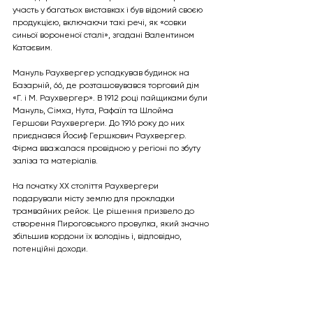
участь у багатьох виставках і був відомий своєю 
продукцією, включаючи такі речі, як «совки 
синьої вороненої сталі», згадані Валентином 
Катаєвим.
Мануль Раухвергер успадкував будинок на 
Базарній, 66, де розташовувався торговий дім 
«Г. і М. Раухвергер». В 1912 році пайщиками були 
Мануль, Сімха, Нута, Рафаїл та Шлойма 
Гершови Раухвергери. До 1916 року до них 
приєднався Йосиф Гершкович Раухвергер. 
Фірма вважалася провідною у регіоні по збуту 
заліза та матеріалів.
На початку ХХ століття Раухвергери 
подарували місту землю для прокладки 
трамвайних рейок. Це рішення призвело до 
створення Пироговського провулка, який значно 
збільшив кордони їх володінь і, відповідно, 
потенційні доходи.