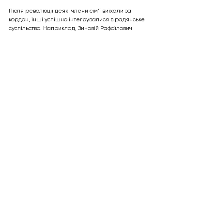
Після революції деякі члени сім'ї виїхали за 
кордон, інші успішно інтегрувалися в радянське 
суспільство. Наприклад, Зиновій Рафаїлович 
Раухвергер став відомим юристом, а Борис 
Рафаїлович Раухвергер – спеціалістом по 
туберкульозу кісток. Михайло Раухвергер став 
відомим композитором, автором дитячих пісень, 
опер та балетів.
Дивитися всі
Останні пости