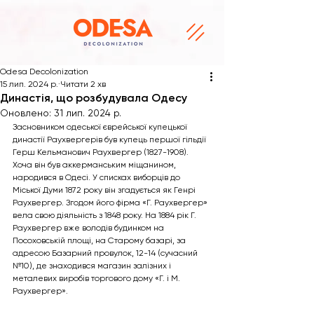
Odesa Decolonization
15 лип. 2024 р.
Читати 2 хв
Династія, що розбудувала Одесу
Оновлено:
31 лип. 2024 р.
Засновником одеської єврейської купецької 
династії Раухвергерів був купець першої гільдії 
Герш Кельманович Раухвергер (1827-1908). 
Хоча він був аккерманським міщанином, 
народився в Одесі. У списках виборців до 
Міської Думи 1872 року він згадується як Генрі 
Раухвергер. Згодом його фірма «Г. Раухвергер» 
вела свою діяльність з 1848 року. На 1884 рік Г. 
Раухвергер вже володів будинком на 
Посоховській площі, на Старому базарі, за 
адресою Базарний провулок, 12-14 (сучасний 
№10), де знаходився магазин залізних і 
металевих виробів торгового дому «Г. і М. 
Раухвергер».