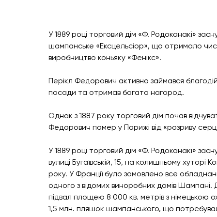
У 1889 році торговий дім «Ф. Родоканакі» зас
шампанське «Ексцельсіор», що отримало чис
виробництво коньяку «Фенікс».
Перікл Федорович активно займався благодійн
посади та отримав багато нагород.
Однак з 1887 року торговий дім почав відчуват
Федорович помер у Парижі від «розриву серця
У 1889 році торговий дім «Ф. Родоканакі» за
вулиці Бугаївській, 15, на колишньому хуторі 
року. У Франції було замовлено все обладна
одного з відомих виноробних домів Шампані. 
підвал площею 8 000 кв. метрів з німецькою
1,5 млн. пляшок шампанського, що потребувал