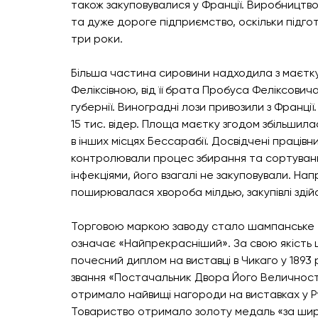
також закуповувалися у Франції. Виробництво 
та дуже дороге підприємство, оскільки підг
три роки.
Більша частина сировини надходила з маєтк
Феліксівною, від її брата Пробуса Феліксович
губернії. Виноградні лози привозили з Франції
15 тис. відер. Площа маєтку згодом збільшил
в інших місцях Бессарабії. Досвідчені працівн
контролювали процес збирання та сортування
інфекціями, його взагалі не закуповували. Напр
поширювалася хвороба мілдью, закупівлі здійс
Торговою маркою заводу стало шампанське «Е
означає «Найпрекрасніший». За свою якість 
почесний диплом на виставці в Чикаго у 1893 ро
звання «Постачальник Двора Його Величності 
отримало найвищі нагороди на виставках у Ру
Товариство отримало золоту медаль «за шир