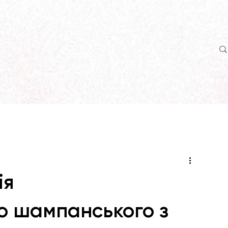
ія
о шампанського з