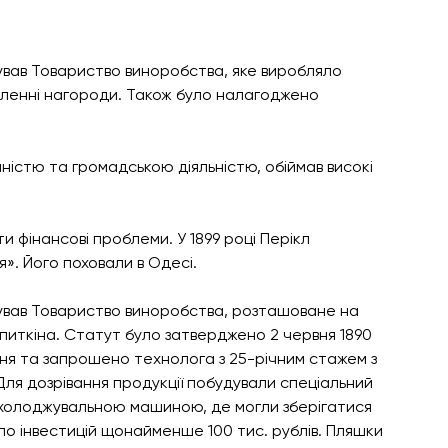
нував Товариство виноробства, яке виробляло 
ленні нагороди. Також було налагоджено 
істю та громадською діяльністю, обіймав високі 
и фінансові проблеми. У 1899 році Перікл 
». Його поховали в Одесі.
снував Товариство виноробства, розташоване на 
Копиткіна. Статут було затверджено 2 червня 1890 
ння та запрошено технолога з 25-річним стажем з 
Для дозрівання продукції побудували спеціальний 
 охолоджувальною машиною, де могли зберігатися 
о інвестицій щонайменше 100 тис. рублів. Пляшки 