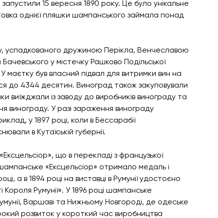
запустили 15 вересня 1890 року. Це було унікальне 
отовка однієї пляшки шампанського займала понад 
у, успадкованого дружиною Перікла, Венчеславою 
а Бачевського у містечку Рашково Подільської 
. У маєтку був власний підвал для витримки вин на 
ася до 4344 десятин. Виноград також закуповували 
ики виїжджали із заводу до виробників винограду та 
 винограду. У разі зараження винограду 
иклад, у 1897 році, коли в Бессарабії 
нювали в Кутаїській губернії.
ксцельсіор», що в перекладі з французької 
шампанське «Ексцельсіор» отримало медаль і 
ці, а в 1894 році на виставці в Румунії удостоєно 
Короля Румунії». У 1896 році шампанське 
мунії, Варшаві та Нижньому Новгороді, де одеське 
окий розвиток у короткий час виробництва 