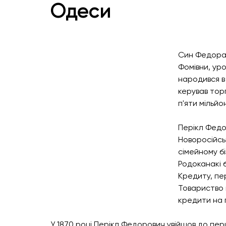
Одеси
Син Федора 
Фомівни, ур
народився в 
керував тор
п'яти мільйон
Перікл Федор
Новоросійсь
сімейному бі
Родоканакі 
Кредиту, пе
Товариство 
кредити на 
У 1870 році Перікл Федорович увійшов до пе