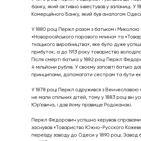
банку, який активно інвестував у залізниці. У 
Комерційного Банку, який був аналогом Одес
У 1880 році Перікл разом з батьком і Миколо
«Новоросійського парового млина» та «Това
ткацького виробництва», яке було дуже успіш
прибуток, а до 1913 року товариство володіл
Після смерті батька у 1882 році Перікл Федор
4 мільйони рублів. У своєму заповіті батько 
принципами, допомагати сестрам та бути е
У 1878 році Перікл одружився з Венчеславою
не мали спільних дітей, тому у 1883 році він
Юр’євича, і дав йому прізвище Родоканакі.
Перікл Федорович успішно керував справами т
заснував «Товариство Южно-Русского Кожеве
переїзду заводу до Одеси у 1890 році. Заво