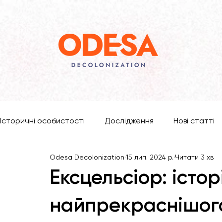
Історичні особистості
Дослідження
Нові статті
Odesa Decolonization
15 лип. 2024 р.
Читати 3 хв
Ексцельсіор: істор
найпрекраснішог