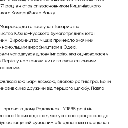
1871 році він став співзасновником Кишинівського 
ького Комерційного банку.
ю Мавракордато заснував Товариство 
риство Южно-Русского бумагопрядильного і 
ним. Виробництво мішків принесло значний 
о найбільшим виробництвом в Одесі.
ович успадкував ділову імперію, яка оцінювалася у 
дав Періклу настанови жити за євангельськими 
кономним.
 Феліксівною Барчевською, вдовою ротмістра. Вони 
 усиновив сина дружини від першого шлюбу, Павла 
оргового дому Родоканакі. У 1885 році він 
нного Производства», яке успішно працювало до 
д був оснащений сучасним обладнанням і працював 