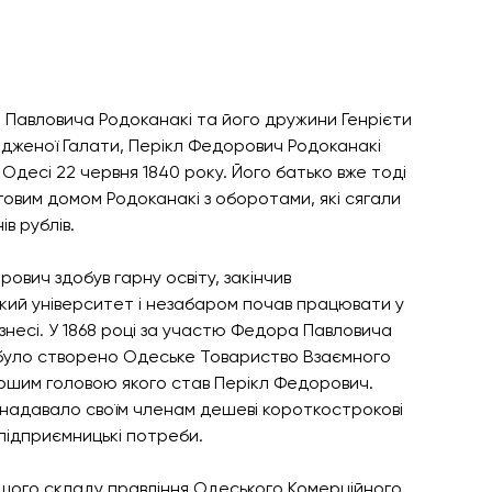
Павловича Родоканакі та його дружини Генрієти 
одженої Галати, Перікл Федорович Родоканакі 
Одесі 22 червня 1840 року. Його батько вже тоді 
говим домом Родоканакі з оборотами, які сягали 
ів рублів. 
ович здобув гарну освіту, закінчив 
кий університет і незабаром почав працювати у 
знесі. У 1868 році за участю Федора Павловича 
було створено Одеське Товариство Взаємного 
ршим головою якого став Перікл Федорович. 
надавало своїм членам дешеві короткострокові 
підприємницькі потреби.
ршого складу правління Одеського Комерційного 