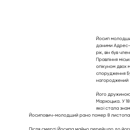
Йосип молодший
даними Адрес-
рік, він був чле
Правління місь
опікуном двох м
спорудження Буд
нагороджений о
Його дружиною
Мархоцька. У 1
якої стала знам
Йосипович-молодший рано помер 8 листопад
Після смерті Йосипа майно перейшло до йог