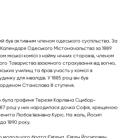
 був активним членом одеського суспільства. За 
Календаря Одеського Містоначальства за 1889 
ном міської комісії з найму нічних сторожів, членом 
кого Товариства взаємного страхування від вогню, 
іських училищ та брав участь у комісії зі 
инку для інвалідів. У 1885 році він був 
рденом Станіслава ІІІ ступеня.
 була графиня Терезія Карлівна Сцибор-
887 році у них народилася дочка Софія, хрещеною 
енита Любов Іванівна Куріс. На жаль, Йосип 
а 1890 року.
о молодшого брата Євгена. Євген Йосипович 