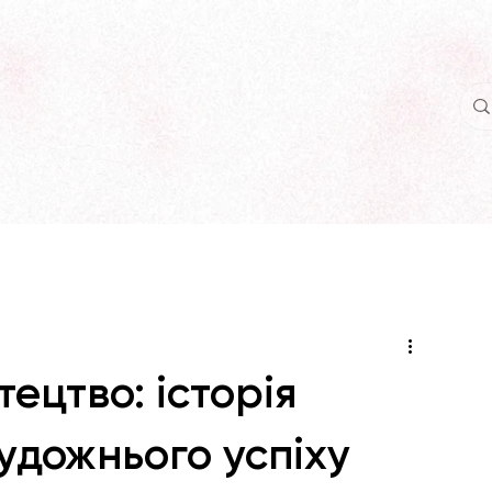
тецтво: історія
удожнього успіху