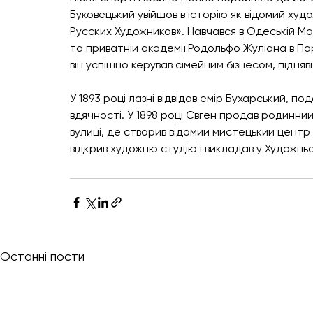
Буковецький увійшов в історію як відомий ху
Русских Художников». Навчався в Одеській Ма
та приватній академії Родольфо Жуліана в Па
він успішно керував сімейним бізнесом, підн
У 1893 році лазні відвідав емір Бухарський, п
вдячності. У 1898 році Євген продав родинни
вулиці, де створив відомий мистецький центр 
відкрив художню студію і викладав у Художньо
Останні пости