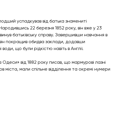
лодший успадкував від батька знамениті 
Народившись 22 березня 1852 року, він вже у 23 
звинув батьківську справу. Завершивши навчання в 
 він покращив обидва заклади, додавши 
оди, що були рідкістю навіть в Англії.
 Одеси» від 1882 року писав, що мармурові лазні 
в міста, мали спільне відділення та окремі нумери 