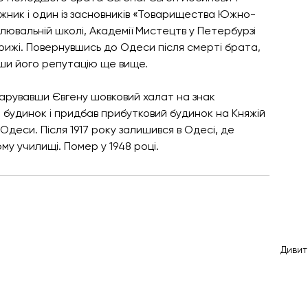
дожник і один із засновників «Товарищества Южно-
лювальній школі, Академії Мистецтв у Петербурзі 
рижі. Повернувшись до Одеси після смерті брата, 
явши його репутацію ще вище.
одарувавши Євгену шовковий халат на знак 
й будинок і придбав прибутковий будинок на Княжій 
Одеси. Після 1917 року залишився в Одесі, де 
му училищі. Помер у 1948 році.
Дивит