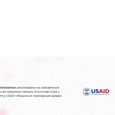
lonization
реалізовано на замовлення
b за підтримки проєкту Агентства США з
тку USAID «Зміцнення громадської довіри
оціологічних
Зроблено в Одесі: істор
 сприйняття
комерційної друкарні
имволів та