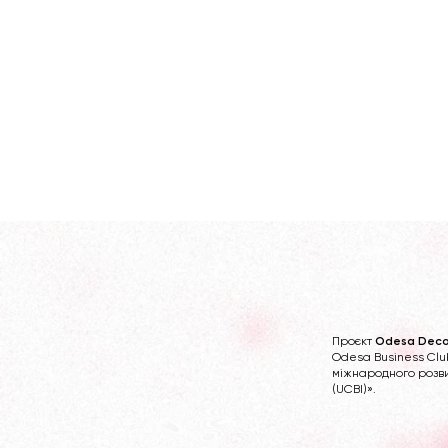
Проєкт
Odesa Deco
Odesa Business Clu
міжнародного розви
(UCBI)».
До глибини власної кишені
Підсумки с
досліджень
Одеси, її с