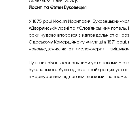
Оновлено:
17 лип. 2024 р.
Йосип та Євген Буковецькі
У 1875 році Йосип Йосипович Буковецький-мо
«Дворянські» лазні та «Слов'янський» готель. 
роки чудово впорався з відповідальністю і ро
Одеському Комерційному училищі в 1871 році,
нововведення, як-от «меланжери» — змішувачі в
Путівник «Бальнеологічними установами міста
Буковецького були однією з найкращих устано
з мармуровими підлогами, лавками і ваннами.