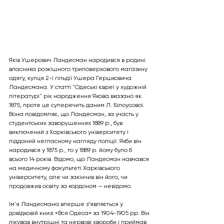
Яків Ушерович Ландесман народився в родині 
власника розкішного триповерхового магазину 
одягу, купця 2-ї гільдії Ушера Гершковича 
Ландесмана. У статті "Одеські євреї у художній 
літературі" рік народження Якова вказано як 
1875, проте це суперечить даним Л. Білоусової. 
Вона повідомляє, що Ландесман, за участь у 
студентських заворушеннях 1889 р., був 
виключений з Харківського університету і 
підданий негласному нагляду поліції. Якби він 
народився у 1875 р., то у 1889 р. йому було б 
всього 14 років. Відомо, що Ландесман навчався 
на медичному факультеті Харківського 
університету, але чи закінчив він його, чи 
продовжив освіту за кордоном — невідомо.
Ім'я Ландесмана вперше з’являється у 
довідковій книзі «Вся Одеса» за 1904-1905 рр. Він 
лікував внутрішні та нервові хвороби і приймав 