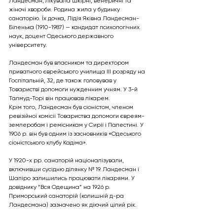
Ландесман, лікувала шкірні, венеричні та 
жіночі хвороби. Родина жила у будинку 
санаторію. Їх дочка, Лідія Яківна Ландесман-
Біленька (1910-1987) — кандидат психологічних 
наук, доцент Одеського державного 
університету.
Ландесман був власником та директором 
приватного єврейського училища III розряду на 
Госпітальній, 32, де також головував у 
Товаристві допомоги нужденним учням. У 3-й 
Талмуд-Торі він працював лікарем.
Крім того, Ландесман був сіоністом, членом 
ревізійної комісії Товариства допомоги євреям-
землеробам і ремісникам у Сирії і Палестині. У 
1906 р. він був одним із засновників «Одеського 
сіоністського клубу Кадіма».
У 1920-х рр. санаторій націоналізували, 
включивши сусідню ділянку № 19. Ландесман і 
Шапіро залишились працювати лікарями. У 
довіднику “Вся Одещина” на 1926 р. 
Приморський санаторій (колишній д-ра 
Ландесмана) зазначено як діючий цілий рік.