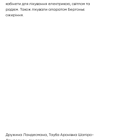
кабінети для лікування електрикою, світлом та 
радієм. Також лікували апаратом Бергоньє 
ожиріння.
Дружина Ландесмана, Тауба Аронівна Шапіро-