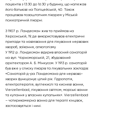
пацієнтів з 13:30 до 16:30 у будинку, що належав 
його батькові на Поліцейській, 40. Також 
працював позаштатним лікарем у Міській 
психіатричній лікарні.
З 1907 р. Ландесман жив та приймав на 
Херсонській, 19, де використовував електричні 
прилади та навіювання для лікування нервових 
хвороб, заїкання, алкоголізму.
У 1912 р. Ландесман відкрив власний санаторій 
на вул. Чорноморській, 21, збудований 
архітектором А. Б. Мінкусом. У 1913 р. санаторій 
був вже у списку лікарів та лікувальних закладів: 
«Санаторій д-ра Ландесмана для нервово-
хворих функціонує цілий рік. Гідропатія, 
електротерапія, вуглекислі та кисневі ванни, 
Vierzellenbad, лікування світлом, морські ванни 
та купання у власних купальнях». Vierzellenbad 
– чотирикамерна ванна для терапії кінцівок, 
застосовується і нині.