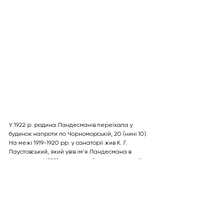
У 1922 р. родина Ландесманів переїхала у 
будинок напроти по Чорноморській, 20 (нині 10).
На межі 1919-1920 рр. у санаторії жив К. Г. 
Паустовський, який увів ім'я Ландесмана в 
літературу. У 1921 р. тут перебував художник К. 
К. Костанді, а навесні 1938 р. — Аркадій Гайдар.
Ландесман помер у 1934 р. під час засідання 
очолюваного ним Товариства невропатологів та 
психіатрів у Зеленому залі Одеського Дому 
вчених. Причини його раптової смерті не 