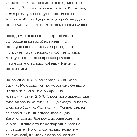
як механік Рішельєвського ліцею, чиновник 14-
го класу. Його ім'я вказане як Карл Карлович, а 
з 1845 року ту ж посаду обіймав Едвард 
Карлович Фальк. Це розв'язує проблему двох 
різних Фальків – Карл Едвард Карлович Фальк.
Посада механіка ліцею передбачала 
відповідальність за збереження та 
експлуатацію близько 270 приладів та 
інструментів у ліцейському кабінеті фізики. 
Завідував кабінетом професор Василь 
Левтеропуло, голова кафедри фізики та 
математики.
На початку 1840-х років Фальк мешкав у 
будинку Маюрова на Приморському бульварі 
(тепер №13), а в 1842-43 рр. – на 
Катерининській, 2. У 1845 році його адреса вже 
була Херсонська вулиця, 1, що вказує на появу 
власного будинку Фалька. Ім'я Фалька серед 
співробітників Рішельєвського ліцею 
зберігалося до 1864 року, до завершення 
існування ліцею та перетворення його на 
університет. Його також можна зустріти у 
списках осіб, які мали право обиратися 