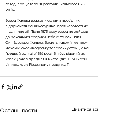
заводі працювало 81 робітник і навчалося 25 
учнів.
Завод Фалька вважали одним з провідних 
підприємств машинобудівної промисловості на 
півдні Імперії. Після 1875 року завод перейшов 
до механічної фабрики Зебека та фон Валя.
Син Едварда Фалька, Василь, також інженер-
механік, очолив одеську телефонну станцію на 
Грецькій вулиці в 1886 році. Він був відомий як 
колекціонер предметів мистецтва. В 1905 році 
він мешкав у Різдвяному провулку, 11.
Дивитися всі
Останні пости