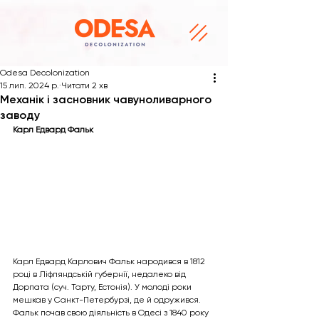
Odesa Decolonization
15 лип. 2024 р.
Читати 2 хв
Механік і засновник чавуноливарного
заводу
Карл Едвард Фальк
Карл Едвард Карлович Фальк народився в 1812 
році в Ліфляндській губернії, недалеко від 
Дорпата (суч. Тарту, Естонія). У молоді роки 
мешкав у Санкт-Петербурзі, де й одружився. 
Фальк почав свою діяльність в Одесі з 1840 року 