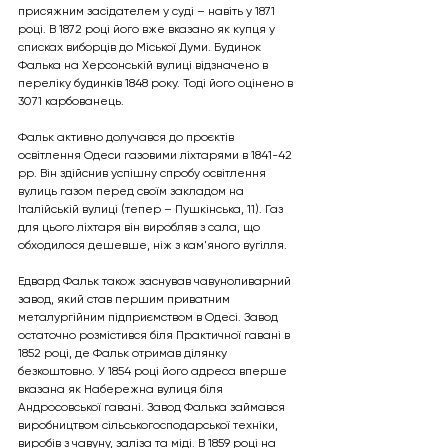
присяжним засідателем у суді – навіть у 1871 
році. В 1872 році його вже вказано як купця у 
списках виборців до Міської Думи. Будинок 
Фалька на Херсонській вулиці відзначено в 
переліку будинків 1848 року. Тоді його оцінено в 
3071 карбованець.
Фальк активно долучався до проєктів 
освітлення Одеси газовими ліхтарями в 1841-42 
рр. Він здійснив успішну спробу освітлення 
вулиць газом перед своїм закладом на 
Італійській вулиці (тепер – Пушкінська, 11). Газ 
для цього ліхтаря він виробляв з сала, що 
обходилося дешевше, ніж з кам'яного вугілля.
Едвард Фальк також заснував чавуноливарний 
завод, який став першим приватним 
металургійним підприємством в Одесі. Завод 
остаточно розмістився біля Практичної гавані в 
1852 році, де Фальк отримав ділянку 
безкоштовно. У 1854 році його адреса вперше 
вказана як Набережна вулиця біля 
Андросовської гавані. Завод Фалька займався 
виробництвом сільськогосподарської техніки, 
виробів з чавуну, заліза та міді. В 1859 році на 