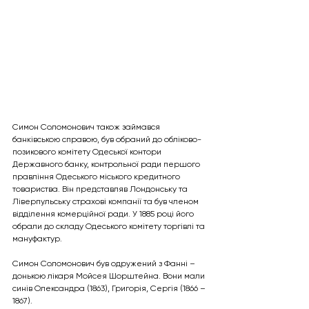
Симон Соломонович також займався 
банківською справою, був обраний до обліково-
позикового комітету Одеської контори 
Державного банку, контрольної ради першого 
правління Одеського міського кредитного 
товариства. Він представляв Лондонську та 
Ліверпульську страхові компанії та був членом 
відділення комерційної ради. У 1885 році його 
обрали до складу Одеського комітету торгівлі та 
мануфактур.
Симон Соломонович був одружений з Фанні – 
донькою лікаря Мойсея Шорштейна. Вони мали 
синів Олександра (1863), Григорія, Сергія (1866 – 
1867).