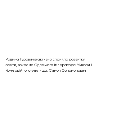
Родина Гуровичів активно сприяла розвитку 
освіти, зокрема Одеського імператора Миколи I 
Комерційного училища. Симон Соломонович 
Гурович 7 разів обирався до Попечительської 
ради училища та заснував іменні стипендії для 
незаможних учнів.
Родина Гуровичів також була великими 
домовласниками. Хоча більшість їхньої 
нерухомості не збереглася до наших днів, 
стоїть ще двоповерховий будинок на 
Старопортофранківській, 81.