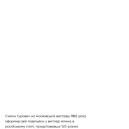
Симон Гурович на московській виставці 1882 року 
оформив свій павільйон у вигляді млина в 
російському стилі, представивши 120 різних 