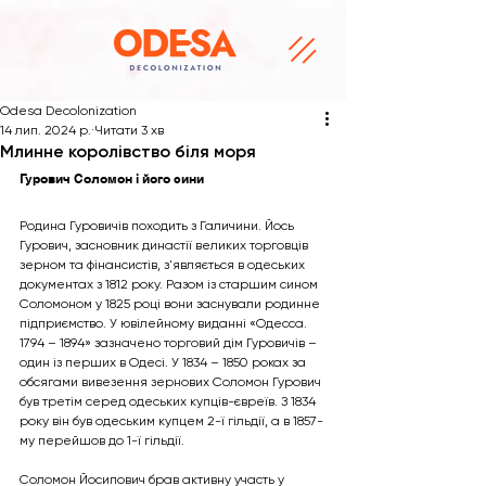
Odesa Decolonization
14 лип. 2024 р.
Читати 3 хв
Млинне королівство біля моря
Гурович Соломон і його сини
Родина Гуровичів походить з Галичини. Йось 
Гурович, засновник династії великих торговців 
зерном та фінансистів, з'являється в одеських 
документах з 1812 року. Разом із старшим сином 
Соломоном у 1825 році вони заснували родинне 
підприємство. У ювілейному виданні «Одесса. 
1794 – 1894» зазначено торговий дім Гуровичів – 
один із перших в Одесі. У 1834 – 1850 роках за 
обсягами вивезення зернових Соломон Гурович 
був третім серед одеських купців-євреїв. З 1834 
року він був одеським купцем 2-ї гільдії, а в 1857-
му перейшов до 1-ї гільдії.
Соломон Йосипович брав активну участь у 