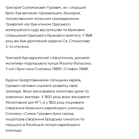
Григорій Соломонович Гурович, як і старший 
брат, був великим підприємцем, банкіром, 
потомственним почесним громадянином. 
Тривалий час був членом Одеського 
комерційного суду від купецтва та біржовим 
старшиною Одеського біржового комітету. У 1868 
році він був удостоєний ордена Св. Станіслава 
2-го ступеня.
Григорій був одружений з Августиною, донькою 
могилево-подільського купця Йосипа Йольсона. 
У сім'ї були сини Соломон (1859) і Стефан (1868).
Будучи представниками галицьких євреїв, 
Гуровичі активно сприяли розвитку своєї 
громади. Вони засновували молитовні доми та 
навчальні заклади. У 1820 році вони заснували 
Молитовний дім № 1, а у 1826 році ініціювали 
створення Казенного єврейського училища. 
Соломон і Симон Гуровичі були серед 
ініціаторів створення Бродської синагоги та 
першого в Російській імперії єврейського 
училища.