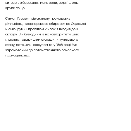
витворів з борошна: макарони, вермішель, 
крупи тощо.
Симон Гурович вів активну громадську 
діяльність, неодноразово обирався до Одеської 
міської думи і протягом 25 років входив до її 
складу. Він був одним із найавторитетніших 
гласних, товаришем старшини купецького 
стану, датським консулом та у 1868 році був 
зарахований до потомственного почесного 
громадянства.