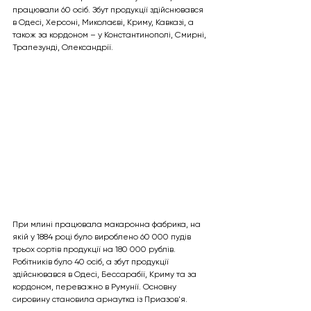
працювали 60 осіб. Збут продукції здійснювався 
в Одесі, Херсоні, Миколаєві, Криму, Кавказі, а 
також за кордоном – у Константинополі, Смирні, 
Трапезунді, Олександрії.
При млині працювала макаронна фабрика, на 
якій у 1884 році було вироблено 60 000 пудів 
трьох сортів продукції на 180 000 рублів. 
Робітників було 40 осіб, а збут продукції 
здійснювався в Одесі, Бессарабії, Криму та за 
кордоном, переважно в Румунії. Основну 
сировину становила арнаутка із Приазов'я.