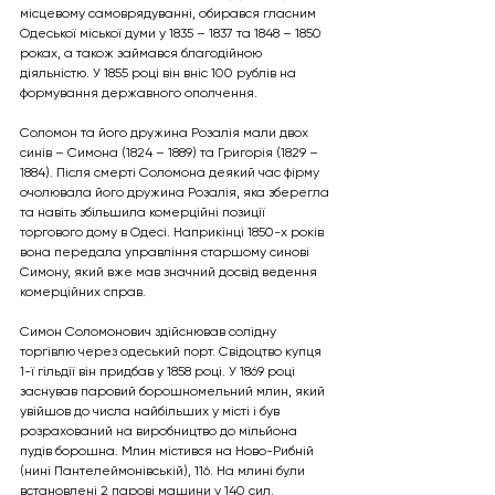
місцевому самоврядуванні, обирався гласним 
Одеської міської думи у 1835 – 1837 та 1848 – 1850 
роках, а також займався благодійною 
діяльністю. У 1855 році він вніс 100 рублів на 
формування державного ополчення.
Соломон та його дружина Розалія мали двох 
синів – Симона (1824 – 1889) та Григорія (1829 – 
1884). Після смерті Соломона деякий час фірму 
очолювала його дружина Розалія, яка зберегла 
та навіть збільшила комерційні позиції 
торгового дому в Одесі. Наприкінці 1850-х років 
вона передала управління старшому синові 
Симону, який вже мав значний досвід ведення 
комерційних справ.
Симон Соломонович здійснював солідну 
торгівлю через одеський порт. Свідоцтво купця 
1-ї гільдії він придбав у 1858 році. У 1869 році 
заснував паровий борошномельний млин, який 
увійшов до числа найбільших у місті і був 
розрахований на виробництво до мільйона 
пудів борошна. Млин містився на Ново-Рибній 
(нині Пантелеймонівській), 116. На млині були 
встановлені 2 парові машини у 140 сил, 