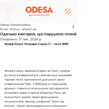
Odesa Decolonization
15 лип. 2024 р.
Читати 1 хв
Одеська книгарня, що порушила спокій
Оновлено:
17 лип. 2024 р.
Жозеф (Осип) Петрович Сорон (? – після 1839)
Жозеф Сорон, відомий в Одесі як Осип, прибув 
до міста в невідомий рік і зайняв нішу книжкової 
торгівлі після припинення діяльності свого 
співвітчизника Рубо. У 1828 році в «Одеському 
віснику» з'явилося оголошення про відкриття 
книжкової лавки Сорона в будинку Рено, де 
можна було знайти твори французьких 
письменників. Заклад, названий "Salon de 
lecture", також пропонував книги німецьких і 