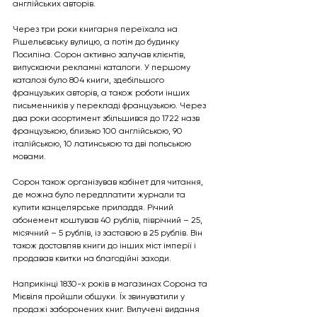
англійських авторів.
Через три роки книгарня переїхала на 
Рішельєвську вулицю, а потім до будинку 
Посиліна. Сорон активно залучав клієнтів, 
випускаючи рекламні каталоги. У першому 
каталозі було 804 книги, здебільшого 
французьких авторів, а також роботи інших 
письменників у перекладі французькою. Через 
два роки асортимент збільшився до 1722 назв 
французькою, близько 100 англійською, 90 
італійською, 10 латинською та дві польською 
мовами.
Сорон також організував кабінет для читання, 
де можна було передплатити журнали та 
купити канцелярське приладдя. Річний 
абонемент коштував 40 рублів, піврічний – 25, 
місячний – 5 рублів, із заставою в 25 рублів. Він 
також доставляв книги до інших міст імперії і 
продавав квитки на благодійні заходи.
Наприкінці 1830-х років в магазинах Сорона та 
Мієвіля пройшли обшуки. Їх звинуватили у 
продажі заборонених книг. Вилучені видання 