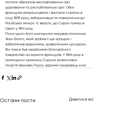
містили образливі висловлювання про 
царювання та республіканські ідеї. Обох 
французів заарештували і вислали з країни в 
кінці 1839 року, заборонивши їм повернення до 
Російської імперії. Є версія, що Сорон помер в 
Одесі у 1841 році.
Після цього його книгарнею керував племінник 
Жан-Батіст, який зробив її ще кращою і 
забезпечив виданнями, дозволеними цензурою. 
Він також був скарбником благодійного 
товариства на користь французів. У 1864 році в 
приміщенні крамниці Сорона розмістився 
Георгій Іванович Руссо, відомий продавець книг.
Дивитися всі
Останні пости