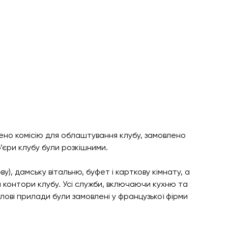
орено комісію для облаштування клубу, замовлено 
’єри клубу були розкішними.
у), дамську вітальню, буфет і карткову кімнату, а 
а контори клубу. Усі служби, включаючи кухню та 
ові прилади були замовлені у французької фірми 