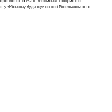
ароплавства РОПіТ (Російське товариство 
ав у «Міському будинку» на розі Рішельєвської та 