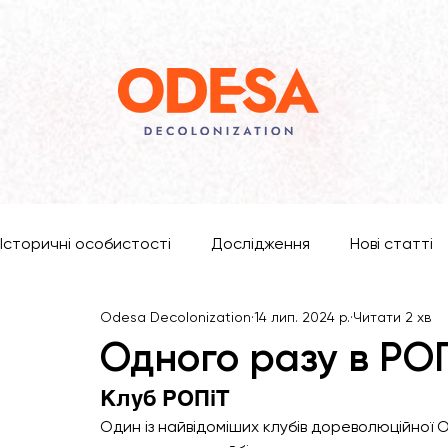
Історичні особистості
Дослідження
Нові статті
Odesa Decolonization
14 лип. 2024 р.
Читати 2 хв
Одного разу в РО
Клуб РОПіТ
Один із найвідоміших клубів дореволюційної Од