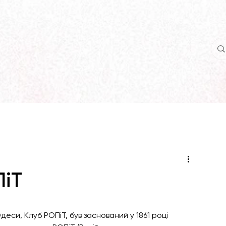
ПіТ
еси, Клуб РОПіТ, був заснований у 1861 році 