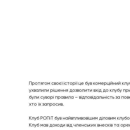
Протягом своєї історії це був комерційний кл
ухвалили рішення дозволити вхід до клубу при
були суворі правила – відповідальність за по
хто їх запросив.
Клуб РОПіТ був найвпливовішим діловим клубо
Клуб мав доходи від членських внесків та оре