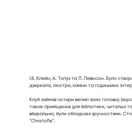
І.Б. Клейн, А. Топуз та Л. Левінсон. Було ств
дзеркала, люстри, каміни та годинники. Інтер
Клуб займав чотири великі зали: головну (зоров
також приміщення для бібліотеки, читальні т
вбиральню, були обладнані зручностями. Стол
"Christofle".