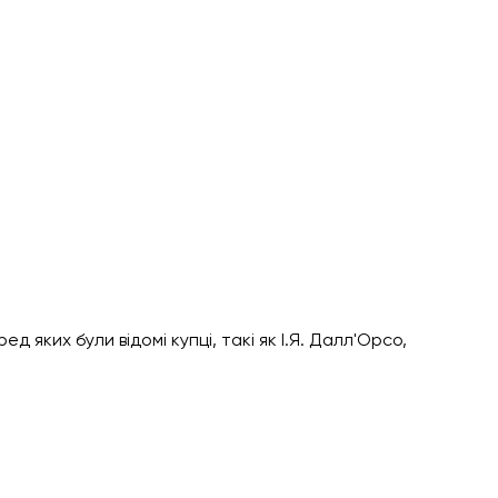
ред яких були відомі купці, такі як І.Я. Далл'Орсо, 