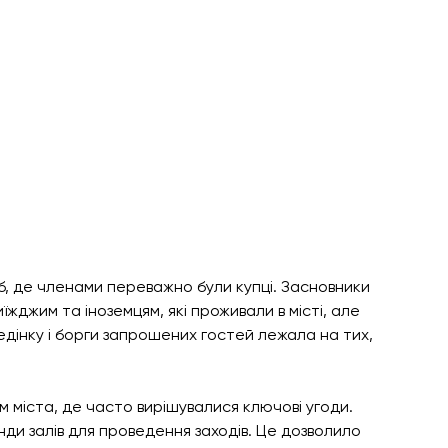
уб, де членами переважно були купці. Засновники 
їжджим та іноземцям, які проживали в місті, але 
ведінку і борги запрошених гостей лежала на тих, 
м міста, де часто вирішувалися ключові угоди. 
нди залів для проведення заходів. Це дозволило 