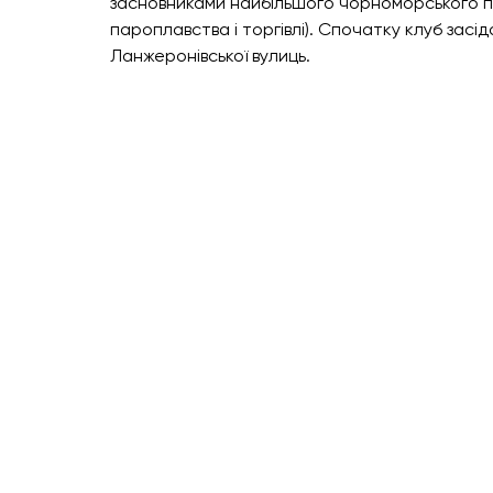
засновниками найбільшого чорноморського п
пароплавства і торгівлі). Спочатку клуб засід
Ланжеронівської вулиць.