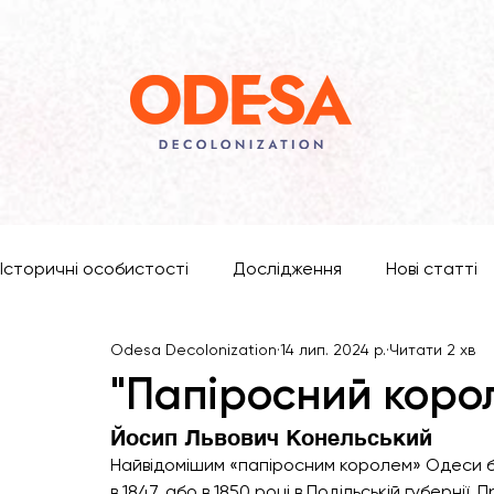
Історичні особистості
Дослідження
Нові статті
Odesa Decolonization
14 лип. 2024 р.
Читати 2 хв
"Папіросний коро
Йосип Львович Конельський
Найвідомішим «папіросним королем» Одеси бу
в 1847, або в 1850 році в Подільській губернії