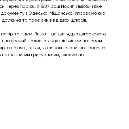
еси через Париж. У 1887 році Йосип Львович вже 
яки документу з Одеської Міщанської Управи можна 
а дружина та троє синів від двох шлюбів.
пір та гільзи. Гільза – це циліндр з цигаркового 
 підклеєний з одного кінця щільнішим папером. 
 а потім ці гільзи, які заповнювали тютюном за 
неквапливим і ритуальним, схожим на 