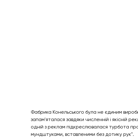
Фабрика Конельського була не єдиним виробн
запам'яталася завдяки численній і якісній рек
одній з реклам підкреслювалася турбота про з
мундштуками, вставленими без дотику рук".