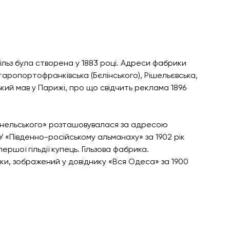
ільз була створена у 1883 році. Адреси фабрики 
аропортофранківська (Бєлінського), Рішельєвська, 
ий мав у Парижі, про що свідчить реклама 1896 
онельського» розташовувалася за адресою 
 У «Південно-російському альманаху» за 1902 рік 
ршої гільдії купець. Гільзова фабрика. 
и, зображений у довіднику «Вся Одеса» за 1900 