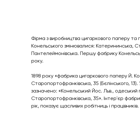
Фірма з виробництва цигаркового паперу та г
Конельського змінювалися: Катерининська, Ст
Пантелеймонівська. Першу фабрику Конельськ
року.
1898 року «фабрика цигаркового паперу Й. К
Старопортофранківська, 35 (Бєлінського, 13).
зазначено: «Конельський Йос. Льв., одеський пе
Старопортофранківська, 35». Інтер'єр фабрик
рік, показує щасливих робітниць і працівників.