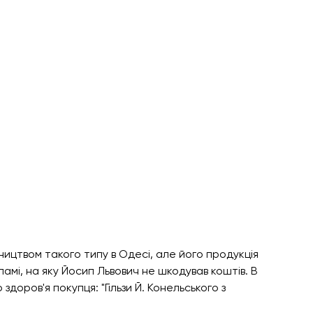
ицтвом такого типу в Одесі, але його продукція 
ламі, на яку Йосип Львович не шкодував коштів. В 
доров'я покупця: "Гільзи Й. Конельського з 