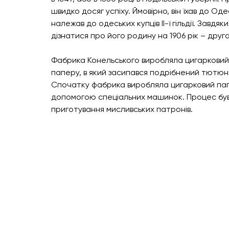
швидко досяг успіху. Ймовірно, він їхав до Од
належав до одеських купців ІІ-ї гільдії. Завд
дізнатися про його родину на 1906 рік – друг
Фабрика Конельського виробляла цигарковий па
паперу, в який засипався подрібнений тютюн,
Спочатку фабрика виробляла цигарковий папір,
допомогою спеціальних машинок. Процес був 
приготування мисливських патронів.