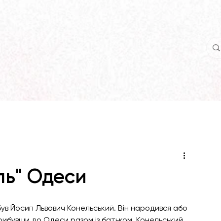
ль" Одеси
в Йосип Львович Конельський. Він народився або 
. Прибувши до Одеси разом із батьком, Конельський 