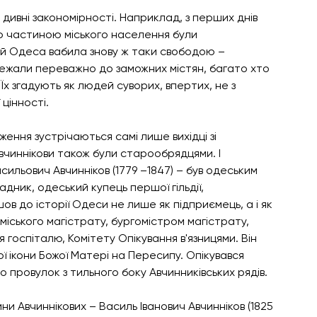
а дивні закономірності. Наприклад, з перших днів 
ю частиною міського населення були 
й Одеса вабила знову ж таки свободою – 
ежали переважно до заможних містян, багато хто 
Їх згадують як людей суворих, впертих, не з 
цінності. 
ення зустрічаються самі лише вихідці зі 
Авчиннікови також були старообрядцями. І 
ильович Авчинніков (1779 –1847) – був одеським 
адник, одеський купець першої гільдії, 
в до історії Одеси не лише як підприємець, а і як 
міського магістрату, бургомістром магістрату, 
я госпіталю, Комітету Опікування в'язницями. Він 
ї ікони Божої Матері на Пересипу. Опікувався 
 провулок з тильного боку Авчинниківських рядів. 
ни Авчиннікових – Василь Іванович Авчинніков (1825 