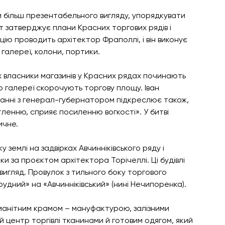
и більш презентабельного вигляду, упорядкувати 
т затверджує плани Красних торгових рядів і 
ю проводить архітектор Фраполлі, і він виконує 
галереї, колони, портики. 
х власники магазинів у Красних рядах починають 
 галереї скорочують торгову площу. Іван 
ванні з генерал-губернатором підкреслює також, 
енню, сприяє посиленню вогкості». У битві 
чне.  
у землі на задвірках Авчинніківського ряду і 
и за проєктом архітектора Торічеллі. Ці будівлі 
вигляд. Провулок з тильного боку торгового 
рудний» на «Авчинніківський» (нині Нечипоренка).
оманітним крамом – мануфактурою, залізними 
 центр торгівлі тканинами й готовим одягом, який 