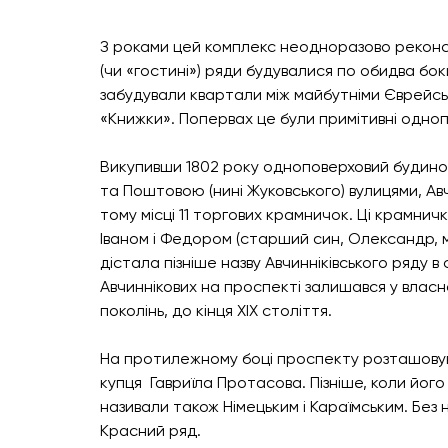
З роками цей комплекс неодноразово реконстр
(чи «гостині») ряди будувалися по обидва бо
забудували квартали між майбутніми Єврейсь
«Книжки». Попервах це були примітивні одноп
Викупивши 1802 року одноповерховий будинок 
та Поштовою (нині Жуковського) вулицями, Авч
тому місці 11 торгових крамничок. Ці крамнич
Іваном і Федором (старший син, Олександр, ма
дістала пізніше назву Авчинніківського ряду в
Авчиннікових на проспекті залишався у власнос
поколінь, до кінця XIX століття. 
На протилежному боці проспекту розташовува
купця  Гавриїла Протасова. Пізніше, коли його
називали також Німецьким і Караїмським. Без 
Красний ряд.