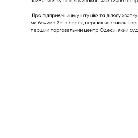
займатися купець Авчинніков. Фактично він приб
 Про підприємницьку інтуїцію та ділову хватк
ми бачимо його серед перших власників торго
перший торговельний центр Одеси, який буду