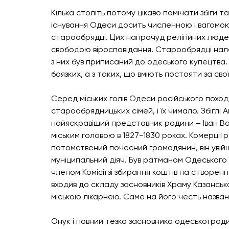
Кілька століть потому цікаво помічати збіги т
існування Одеси досить численною і вагомо
старообрядці. Цих напрочуд релігійних люде
свободою віросповідання. Старообрядці нал
з них був приписаний до одеського купецтва. 
боязких, а з таких, що вміють постояти за свої 
Серед міських голів Одеси російського походж
старообрядницьких сімей, і їх чимало. Збіглі 
найяскравіший представник родини – Іван Вас
міським головою в 1827-1830 роках. Комерції р
потомствений почесний громадянин, він увійшо
муніципальний діяч. Був ратманом Одеського 
членом Комісії зі збирання коштів на створенн
входив до складу засновників Храму Казансько
міською лікарнею. Саме на його честь названо
Онук і повний тезко засновника одеської роди