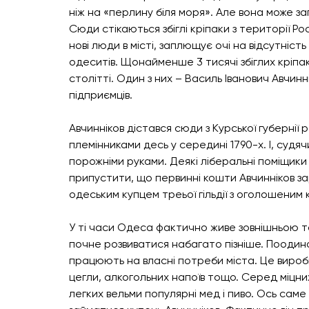
ніж на «перлину біля моря». Але вона може з
Сюди стікаються збіглі кріпаки з території Росі
нові люди в місті, заплющує очі на відсутніс
одеситів. Щонайменше 3 тисячі збіглих кріпак
столітті. Один з них – Василь Іванович Авчинн
підприємців. 
Авчинніков дістався сюди з Курської губерні
племінниками десь у середині 1790-х. І, судячи
порожніми руками. Деякі ліберальні поміщики 
припустити, що первинні кошти Авчинніков зар
одеським купцем треьої гільдії з оголошеним к
У ті часи Одеса фактично живе зовнішньою то
почне розвиватися набагато пізніше. Поодино
працюють на власні потреби міста. Це виробн
цегли, алкогольних напоїв тощо. Серед міцни
легких вельми популярні мед і пиво. Ось сам