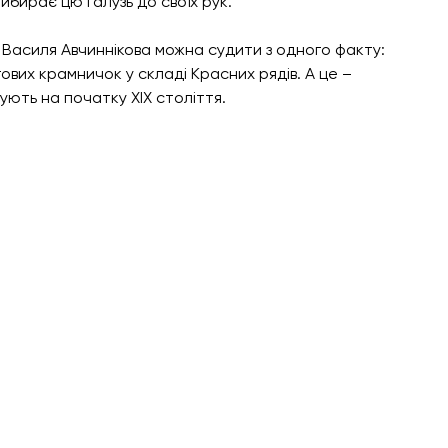
ирає цю галузь до своїх рук.       
у Василя Авчиннікова можна судити з одного факту: 
вих крамничок у складі Красних рядів. А це – 
ють на початку XIX століття. 