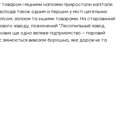
м" товаром і міцними напоями приростали капітали 
олодів також одним із перших у місті цегельних 
лісом, залізом та іншими товарами. На старовинній 
азового заводу, позначений "Лесопильный завод 
нікових ще одно велике підприємство – паровий 
с змінюється вивозом борошна, яке дорожче та 