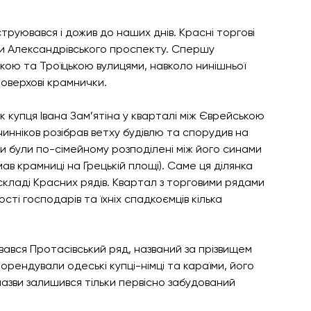
уювався і дожив до наших днів. Красні торгові 
ки Александрівського проспекту. Спершу 
кою та Троїцькою вулицями, навколо нинішньої 
оверхові крамнички. 
купця Івана Зам’ятіна у кварталі між Єврейською 
инніков розібрав ветху будівлю та спорудив на 
ки були по-сімейному розподілені між його синами 
в крамниці на Грецькій площі). Саме ця ділянка 
 складі Красних рядів. Квартал з торговими рядами 
ті господарів та їхніх спадкоємців кілька 
вся Протасівський ряд, названий за прізвищем 
 орендували одеські купці-німці та караїми, його 
назви залишився тільки первісно забудований 