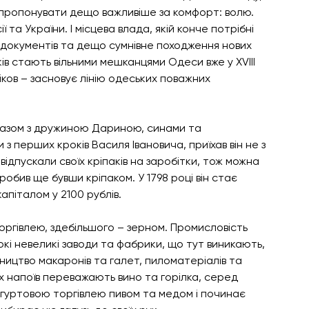
апропонувати дещо важливіше за комфорт: волю. 
ї та України. І місцева влада, якій конче потрібні 
ть документів та дещо сумнівне походження нових 
ів стають вільними мешканцями Одеси вже у XVIII 
іков – засновує лінію одеських поважних 
ї разом з дружиною Дариною, синами та 
 з перших кроків Василя Івановича, приїхав він не з 
відпускали своїх кріпаків на заробітки, тож можна 
обив ще бувши кріпаком. У 1798 році він стає 
апіталом у 2100 рублів. 
ргівлею, здебільшого – зерном. Промисловість 
кі невеликі заводи та фабрики, що тут виникають, 
ицтво макаронів та галет, пиломатеріалів та 
х напоїв переважають вино та горілка, серед 
е гуртовою торгівлею пивом та медом і починає 