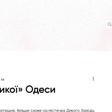
 хв
икої» Одеси
затишне, більше схоже на містечка Дикого Заходу, 