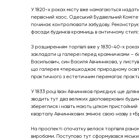
У 1820-х роках місту вже намагаються надат
первісний хаос. Одеський Будівельний Коміте
починає контролювати забудову. Реконструкці
фасади будинків крамниць в античному стилі: 
З розширенням торгівлі вже у 1830-40-х рока
закладати ці галереї перед крамничками – бо
Васильович, син Василя Авчиннікова, у листу
що галерея «перешкоджає природному освітл
практичного з естетичним перемагає практи
У 1833 році Іван Авчинніков приєднує ще ділянк
зводить тут два великих двоповерхових будинк
збереглися і навіть мають цілком пристойний 
кварталу Авчиннікових змінює свою назву з «Б
На проспекті спочатку велася торгівля різн
виробами. Поступово тут сформувався міський