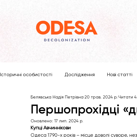
Історичні особистості
Дослідження
Нові статті
Белявська Надія Петрівна
20 трав. 2024 р.
Читати 4
Першопрохідці «д
Оновлено:
17 лип. 2024 р.
Купці Авчиннікови
Одеса 1790-х років – місце доволі суворе, не