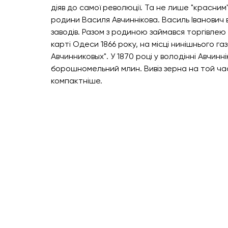
діяв до самої революції. Та не лише "красни
родини Василя Авчиннікова. Василь Іванович в
заводів. Разом з родиною займався торгівлею 
карті Одеси 1866 року, на місці нинішнього г
Авчинниковых". У 1870 році у володінні Авчин
борошномельний млин. Вивіз зерна на той ча
компактніше. 