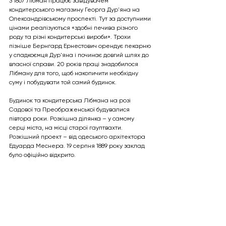
З 1867 Лібман працює завідувачем 
кондитерського магазину Георга Дур'яна на 
Олександрівському проспекті. Тут за доступними 
цінами реалізуються «здобні печива різного 
роду та різні кондитерські вироби». Трохи 
пізніше Бернгард Ернестович орендує пекарню 
у спадкоємця Дур'яна і починає довгий шлях до 
власної справи. 20 років праці знадобилося 
Лібману для того, щоб накопичити необхідну 
суму і побудувати той самий будинок. 
Будинок та кондитерська Лібмана на розі 
Садової та Преображенської будувалися 
півтора роки. Розкішна ділянка – у самому 
серці міста, на місці старої гауптвахти. 
Розкішний проект – від одеського архітектора 
Едуарда Меснера. 19 серпня 1889 року заклад 
було офіційно відкрито. 