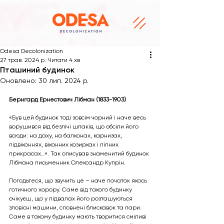
Odesa Decolonization
27 трав. 2024 р.
Читати 4 хв
Пташиний будинок
Оновлено:
30 лип. 2024 р.
Бернгард Ернестович Лібман (1833-1903)
«Був цей будинок тоді зовсім чорний і наче весь 
ворушився від безлічі шпаків, що обсіли його 
всюди: на даху, на балконах, карнизах, 
підвіконнях, віконних козирках і ліпних 
прикрасах…». Так описував знаменитий будинок 
Лібмана письменник Олександр Купрін. 
Погодьтеся, що звучить це – наче початок якось 
готичного хорору. Саме від такого будинку 
очікуєш, що у підвалах його розташуються 
зловісні машини, сповнені блискавок та пари. 
Саме в такому будинку мають творитися сміливі 