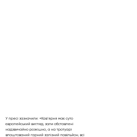
У пресі зазначили: «Кав'ярня має суто 
європейський вигляд; зали обставлені 
надзвичайно розкішно, а на тротуарі 
влаштований гарний залізний павільйон; всі 