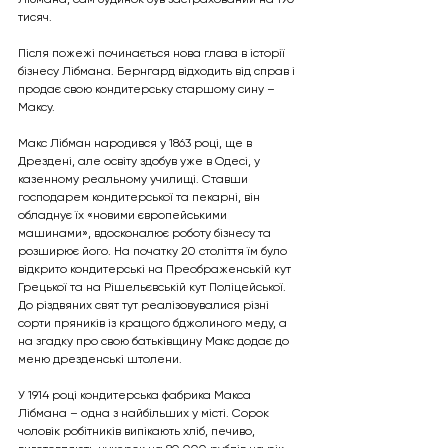
тисяч. 
Після пожежі починається нова глава в історії 
бізнесу Лібмана. Бернгард відходить від справ і 
продає свою кондитерську старшому сину – 
Максу.
Макс Лібман народився у 1863 році, ще в 
Дрездені, але освіту здобув уже в Одесі, у 
казенному реальному училищі. Ставши 
господарем кондитерської та пекарні, він 
обладнує їх «новими європейськими 
машинами», вдосконалює роботу бізнесу та 
розширює його. На початку 20 століття їм було 
відкрито кондитерські на Преображенській кут 
Грецької та на Рішельєвській кут Поліцейської. 
До різдвяних свят тут реалізовувалися різні 
сорти пряників із кращого бджолиного меду, а 
на згадку про свою батьківщину Макс додає до 
меню дрезденські штолени. 
У 1914 році кондитерська фабрика Макса 
Лібмана – одна з найбільших у місті. Сорок 
чоловік робітників випікають хліб, печиво, 