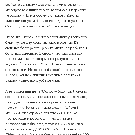
заліза, з великими дзеркальними стеклами, 
мармуровою підлогою та верхньою відкритою 
терасою. «На матовому склі кафе Лібмана 
миготіли силуети більярдистів», - згадує Лев 
Славін у своєму романі «Спадкоємець».
Папаша Лібман із сім'єю проживає у власному 
будинку, решту квартир здає в оренду. Він 
активно бере участь у житті міста, перебуває в 
багатьох одеських благодійних товариствах, 
почесний член «Товариства рятування на 
водах». Його сини – Макс і Павло – відомі в місті 
спортсмени. Макс володіє розкішною яхтою 
«Вега», на якій здійснив складне плавання 
вздовж Кримського узбережжя. 
Але в останній день 1896 року будинок Лібмана 
охоплює полум’я. Пожежа настільки серйозна, 
що під час гасіння її загинув навіть один 
пожежник. Вогонь знищив сходи, підйомні 
машини, електричне освітлення. Сильно 
постраждали дорогоцінні машини для 
виготовлення бісквітів, тістечок. Сума збитків 
становила понад 100 000 рублів. На щастя 
Лібмана, сам будинок був застрахований на 190 