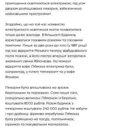
приміщення освітлюються електрикою; під усім 
двором розташована пекарня, забезпечена 
найновішими пристроями». 
Згадаймо, що на той час наявністю 
електричного освітлення могли похвалитися 
тільки деякі заклади. В більшості будинків 
користувалися газовими ріжками та гасовими 
лампами. Лише за два роки до того (у 1887 році) 
під час відкриття Міського театру, відбудованого 
після пожежі, в його люстрі вперше загорілися 
знамениті свічки Яблочкова. На момент 
відкриття кафе Лібмана електрика була, 
наприклад, у готелі «Імперіал» та у кафе 
Фанконі. 
Пекарня була влаштована на зразок 
берлінських та паризьких. Самі лише печі, 
спеціально виписані Лібманом із Берліна, 
коштували 8000 рублів. Разом будинок з 
пекарнею коштували 240 000 рублів. Не забули 
і про дрібниці: фірмова атрибутика Лібмана 
була розміщена на посуді, попільничках, 
сірниках та пакувальних матеріалах. 