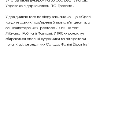
виготовляють цукерок на 80 000 рублів на рік. 
Управляє підприємством П.О. Гроссман.  
У довідниках того періоду зазначено, що в Одесі 
кондитерських і кав'ярень близько п’ятдесяти, а 
ось кондитерських-ресторанів лише три: 
Лібмана, Робіна й Фанконі. У 1910-х роках тут 
збираються одеські художники та літератори-
початківці, серед яких Сандро Фазіні (брат Іллі 
Ільфа), Едуард Багрицький, Борис Бобович. 
Але більш страшне полум’я вже поступово 
охоплювало світ – пожежа Світової війни та 
революції. 17 грудня 1905 року група терористів-
анархістів кинула кілька бомб у кафе Лібмана. 
Тоді постраждали п’ятеро людей, але 
обійшлося без жертв. Відвідувачам та 
перехожим пощастило, що бомби було 
зроблено неякісно, кондитерська та кафе 
продовжили свою роботу після ремонту.
В 1914 році починається Перша світова війна. І з 
цього часу австрійські та німецькі піддані, які 
протягом багатьох років проживали в Одесі, а 
часто й народилися в ній, опиняються під 