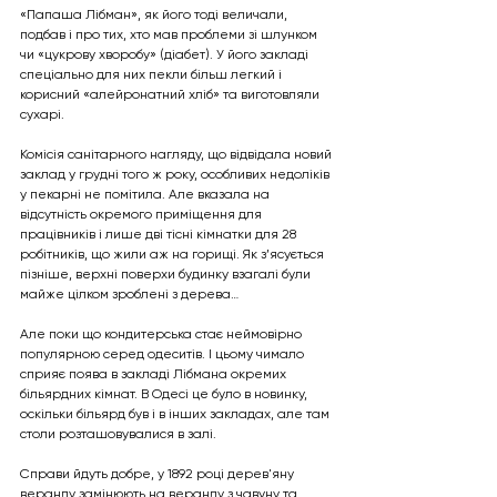
«Папаша Лібман», як його тоді величали, 
подбав і про тих, хто мав проблеми зі шлунком 
чи «цукрову хворобу» (діабет). У його закладі 
спеціально для них пекли більш легкий і 
корисний «алейронатний хліб» та виготовляли 
сухарі. 
Комісія санітарного нагляду, що відвідала новий 
заклад у грудні того ж року, особливих недоліків 
у пекарні не помітила. Але вказала на 
відсутність окремого приміщення для 
працівників і лише дві тісні кімнатки для 28 
робітників, що жили аж на горищі. Як з’ясується 
пізніше, верхні поверхи будинку взагалі були 
майже цілком зроблені з дерева…
Але поки що кондитерська стає неймовірно 
популярною серед одеситів. І цьому чимало 
сприяє поява в закладі Лібмана окремих 
більярдних кімнат. В Одесі це було в новинку, 
оскільки більярд був і в інших закладах, але там 
столи розташовувалися в залі. 
Справи йдуть добре, у 1892 році дерев'яну 
веранду замінюють на веранду з чавуну та 