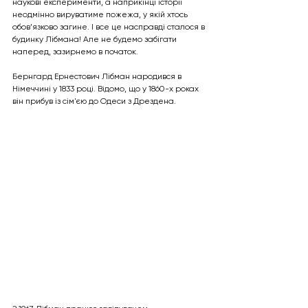
наукові експерименти, а наприкінці історії 
неодмінно вируватиме пожежа, у якій хтось 
обов’язково загине. І все це насправді сталося в 
будинку Лібмана! Але не будемо забігати 
наперед, зазирнемо в початок. 
Бернгард Ернестович Лібман народився в 
Німеччині у 1833 році. Відомо, що у 1860-х роках 
він прибув із сім'єю до Одеси з Дрездена. 