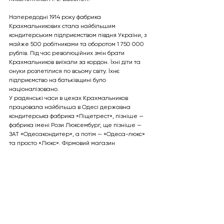
Напередодні 1914 року фабрика 
Крахмальникових стала найбільшим 
кондитерським підприємством півдня України, з 
майже 500 робітниками та оборотом 1 750 000 
рублів. Під час революційних змін брати 
Крахмальников виїхали за кордон. Їхні діти та 
онуки розлетілися по всьому світу. Їхнє 
підприємство на батьківщині було 
націоналізовано.
У радянські часи в цехах Крахмальников 
працювала найбільша в Одесі державна 
кондитерська фабрика «Піщетрест», пізніше — 
фабрика імені Рози Люксембург, ще пізніше — 
ЗАТ «Одесакондитер», а потім — «Одеса-люкс» 
та просто «Люкс». Фірмовий магазин 
кондитерської фабрики називався «Золотий 
ключик». Він розташовувався багато років на 
Дерибасівській вулиці. Малюнок архітектора і 
художника Генріха Топуза показує 
Дерибасівську з яскравою вітриною цього 
магазину.
Початком роботи кондитерського підприємства 
вважався 1820 рік, коли Абрам Крахмальник 