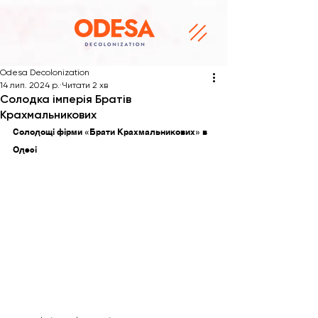
Odesa Decolonization
14 лип. 2024 р.
Читати 2 хв
Солодка імперія Братів
Крахмальникових
Солодощі фірми «Брати Крахмальникових» в 
Одесі