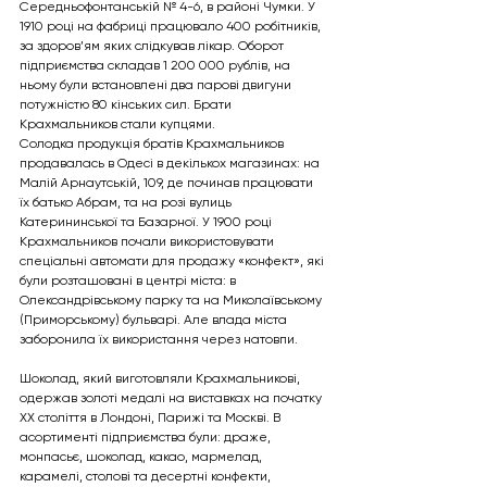
Середньофонтанській № 4-6, в районі Чумки. У 
1910 році на фабриці працювало 400 робітників, 
за здоров’ям яких слідкував лікар. Оборот 
підприємства складав 1 200 000 рублів, на 
ньому були встановлені два парові двигуни 
потужністю 80 кінських сил. Брати 
Крахмальников стали купцями.
Солодка продукція братів Крахмальников 
продавалась в Одесі в декількох магазинах: на 
Малій Арнаутській, 109, де починав працювати 
їх батько Абрам, та на розі вулиць 
Катерининської та Базарної. У 1900 році 
Крахмальников почали використовувати 
спеціальні автомати для продажу «конфект», які 
були розташовані в центрі міста: в 
Олександрівському парку та на Миколаївському 
(Приморському) бульварі. Але влада міста 
заборонила їх використання через натовпи.
Шоколад, який виготовляли Крахмальникові, 
одержав золоті медалі на виставках на початку 
ХХ століття в Лондоні, Парижі та Москві. В 
асортименті підприємства були: драже, 
монпасьє, шоколад, какао, мармелад, 
карамелі, столові та десертні конфекти, 