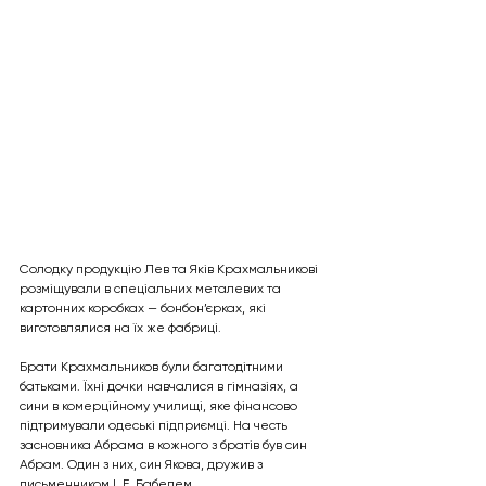
Солодку продукцію Лев та Яків Крахмальникові 
розміщували в спеціальних металевих та 
картонних коробках — бонбон’єрках, які 
виготовлялися на їх же фабриці.
Брати Крахмальников були багатодітними 
батьками. Їхні дочки навчалися в гімназіях, а 
сини в комерційному училищі, яке фінансово 
підтримували одеські підприємці. На честь 
засновника Абрама в кожного з братів був син 
Абрам. Один з них, син Якова, дружив з 
письменником І. Е. Бабелем.