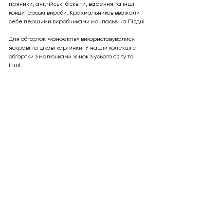
пряники, англійські бісквіти, варення та інші 
кондитерські вироби. Крахмальников вважали 
себе першими виробниками монпасьє на Півдні.
Для обгорток «конфектів» використовувалися 
яскраві та цікаві картинки. У нашій колекції є 
обгортки з малюнками жінок з усього світу та 
інші.