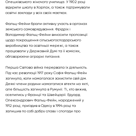
Олешківського жіночого училища. У 1902 році 
відкрили школу в Хорлах, а також підтримували 
освітні заклади у всіх своїх маєтках.
Фальц-Фейни брали активну участь в органах 
земського самоврядування. Фрідріх і 
Володимир Фальц-Фейни виносили пропозиції 
щодо покращення сільськогосподарського 
виробництва та освітньої мережі, а також 
працювали у Державній Думі та її комісіях, 
обговорюючи аграрні питання.
Перша Світова війна перервала їх діяльність. 
Під час революції 1917 року Софія Фальц-Фейн 
загинула, коли намагалася захистити свій дім. 
Деякі члени родини намагалися втекти на яхті, 
але більшість загинула в Румунії. Ті, хто вижив, 
оселились у Франції та Швейцарії. Едуард 
Олександрович Фальц-Фейн, народжений у 
1912 році, приїздив в Одесу в 1994 році та 
залишив по собі добру славу і спогади про 
спадщину родини.