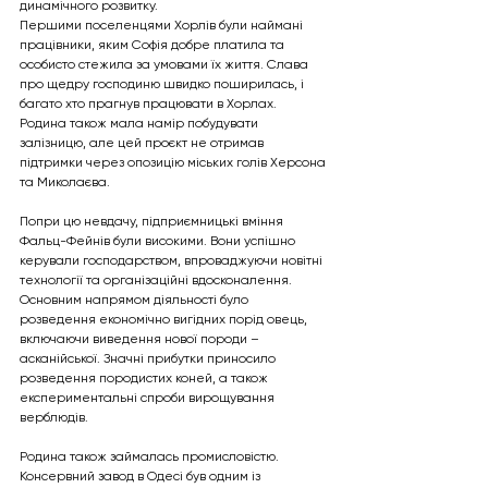
динамічного розвитку.
Першими поселенцями Хорлів були наймані 
працівники, яким Софія добре платила та 
особисто стежила за умовами їх життя. Слава 
про щедру господиню швидко поширилась, і 
багато хто прагнув працювати в Хорлах. 
Родина також мала намір побудувати 
залізницю, але цей проєкт не отримав 
підтримки через опозицію міських голів Херсона 
та Миколаєва.
Попри цю невдачу, підприємницькі вміння 
Фальц-Фейнів були високими. Вони успішно 
керували господарством, впроваджуючи новітні 
технології та організаційні вдосконалення. 
Основним напрямом діяльності було 
розведення економічно вигідних порід овець, 
включаючи виведення нової породи – 
асканійської. Значні прибутки приносило 
розведення породистих коней, а також 
експериментальні спроби вирощування 
верблюдів.
Родина також займалась промисловістю. 
Консервний завод в Одесі був одним із 