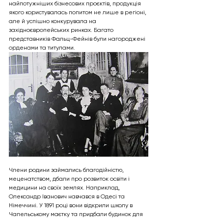
найпотужніших бізнесових проєктів, продукція 
якого користувалась попитом не лише в регіоні, 
але й успішно конкурувала на 
західноєвропейських ринках. Багато 
представників Фальц-Фейнів були нагороджені 
орденами та титулами.
Члени родини займались благодійністю, 
меценатством, дбали про розвиток освіти і 
медицини на своїх землях. Наприклад, 
Олександр Іванович навчався в Одесі та 
Німеччині. У 1891 році вони відкрили школу в 
Чапельському маєтку та придбали будинок для 