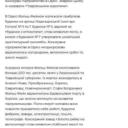
консервні підприємства в Одесі. Завдяки цьому 
їх називали «Таврійськими королями».
В Одесі Фальц-Фейнам належали прибуткові 
будинки на вулиці Надеждінській (нині вул. 
Гоголя) № 5 та 7. Будинок № 5, відомий як 
«будинок з атлантами», став символом міста, а 
разом з будинком № 7 утворювали унікальний 
архітектурний ансамбль. Консервне 
підприємство в Одесі неодноразово 
відзначалось нагородами, включаючи срібні та 
золоті медалі.
Аграрна імперія Фальц-Фейнів охоплювала 
близько 200 тис. десятин землі у Херсонській та 
Таврійській губерніях. Їх маєтки знаходились в 
Асканії-Нова, Преображенці, Хорлах, 
Гавриловці, Новочерномор’ї. Софія Богданівна 
Фальц-Фейн відзначилась будівництвом порту в 
Хорлах, що значно вплинуло на розвиток 
підприємництва. Після смерті чоловіка вона 
повністю присвятила себе роботі, будуючи 
фабрики, заводи, електростанції, пошти, 
телеграфи. Консервний завод «Золота рибка на 
велосипеді» став символом стабільної якості та 