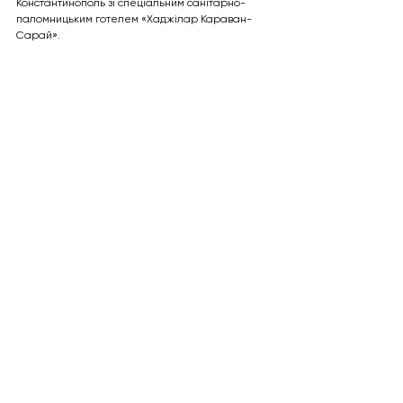
Константинополь зі спеціальним санітарно-
паломницьким готелем «Хаджілар Караван-
Сарай».