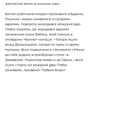
золотистий калач в оточенні саєк.
Багато робітників пекарні проживали в будинку 
Рашкіна і мирно уживалися із сусідами-
євреями. Навпроти знаходився заїжджий двір 
Любки Шерман, де народився відомий 
письменник Ісаак Бабель, який пізніше в 
оповіданні «Батько» напише: «Татари йшли 
вгору Дальницькою, татари та турки зі своїми 
муллами. Вони поверталися з богомілля з Мекки 
до себе додому в оренбурзькі степи і в 
Закавказзя. Пароплав привіз їх до Одеси, і вони 
йшли з порту на заїжджий двір Любки 
Шнейвейс, прозваної Любкою Козак».