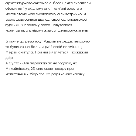
архітектурного ансамблю. Його центр складали 
оформлені у східному стилі кам'яні ворота з 
магометанською символікою, а симетрично їм 
розташовувалися два однакові одноповерхові 
будинки. У правому розташовувалася 
молитовня, а в лівому жив священнослужитель.
Ближче до революції Рашкін передає пекарню 
та будинок на Дальницькій своїй племінниці 
Мерзії Ісміттула. При ній з'являється і заїжджий 
двір. 
А Султан-Алі переїжджає неподалік, на 
Михайлівську, 23, але свою посаду при 
молитовні він зберігає. За радянських часів у 
1920-ті роки на Дальницькій, 26 знаходилася 
пекарня №18. У 1970-ті там уже була перукарня. 
Рашкіни продовжували жити у своєму будинку 
на Молдаванці. Мерзія Ісміттула після Другої 
світової війни була репресована і з 1949 по 1956 
роки перебувала на засланні в Казахстані. Її 
онук Закір Фазлович досі живе у цьому дворі.
Нові статті