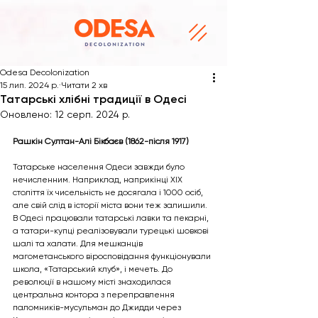
Odesa Decolonization
15 лип. 2024 р.
Читати 2 хв
Татарські хлібні традиції в Одесі
Оновлено:
12 серп. 2024 р.
Рашкін Султан-Алі Бікбаєв (1862-після 1917)
Татарське населення Одеси завжди було 
нечисленним. Наприклад, наприкінці ХІХ 
століття їх чисельність не досягала і 1000 осіб, 
але свій слід в історії міста вони теж залишили. 
В Одесі працювали татарські лавки та пекарні, 
а татари-купці реалізовували турецькі шовкові 
шалі та халати. Для мешканців 
магометанського віросповідання функціонували 
школа, «Татарський клуб», і мечеть. До 
революції в нашому місті знаходилася 
центральна контора з переправлення 
паломників-мусульман до Джидди через 