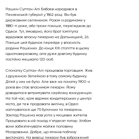
Рашкін Султан-Алі Бікбаєв народився в 
Пензенській губернії у 1862 році. Він був 
державним селянином. Разом із родичами у 
1880-ті роки, або трохи пізніше, переїжджає до 
Одеси. Тут, ймовірно, його брат Ісміттула 
відкриває власну пекарню на Дальницькій, 26. 
Пізніше цей будинок перейде у власність 
родини Рашкіних. До кінця XIX століття в цьому 
одноповерховому, але дуже довгому будинку 
постійно мешкало 120 осіб.
Спочатку Султан-Алі працював торговцем. Жив 
з дружиною Зелейхою в тому самому будинку. 
Дітей у них не було. Але вже на початку 1900-х 
років він стає власником пекарні. Йому 
доводилося витримувати серйозну конкуренцію. 
На той час, крім відомих кондитерських у центрі 
міста, де теж продавали випічку, в Одесі 
налічувалося ще 75 булочних та пекарень. 
Заклад Рашкіна мав успіх у місцевих жителів. 
Працювало в ній понад п'ятдесят татар. Хлібом 
вони забезпечували майже половину 
Молдаванки. Добре, що млинів поблизу 
вистачало. На вивісці пекарні був зображений 