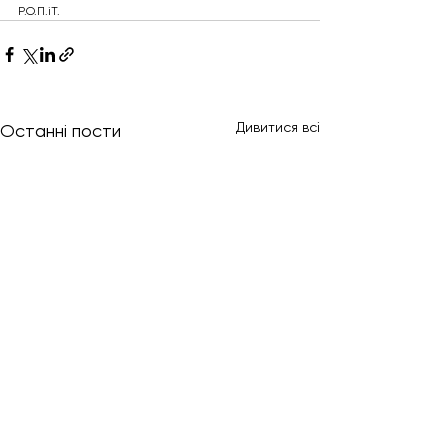
Р.О.П.іТ.
Дивитися всі
Останні пости