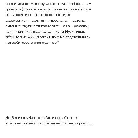
оселитися на Малому Фонтані. Але з відкриттям 
трамвая (або «великофонтанського поїзда») все 
змінилося: місцевість почала швидко 
розвиватися, населення зростало, і постало 
питання: «Куди піти ввечері?». Наявні розваги, 
такі як винний льох Поліді, пивна Музиченки, 
або «італійський ілюзіон», вже не задовольняли 
потреби зростаючої аудиторії. 
На Великому Фонтані з'являлося більше 
заможних людей, які потребували гідних розваг. 