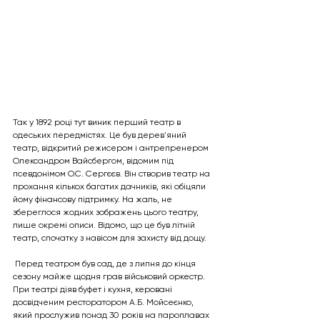
Так у 1892 році тут виник перший театр в 
одеських передмістях. Це був дерев'яний 
театр, відкритий режисером і антрепренером 
Олександром Вайсбергом, відомим під 
псевдонімом О.С. Сергєєв. Він створив театр на 
прохання кількох багатих дачників, які обіцяли 
йому фінансову підтримку. На жаль, не 
збереглося жодних зображень цього театру, 
лише окремі описи. Відомо, що це був літній 
театр, спочатку з навісом для захисту від дощу.
 Перед театром був сад, де з липня до кінця 
сезону майже щодня грав військовий оркестр. 
При театрі діяв буфет і кухня, керовані 
досвідченим ресторатором А.Б. Мойсеєнко, 
який прослужив понад 30 років на пароплавах 