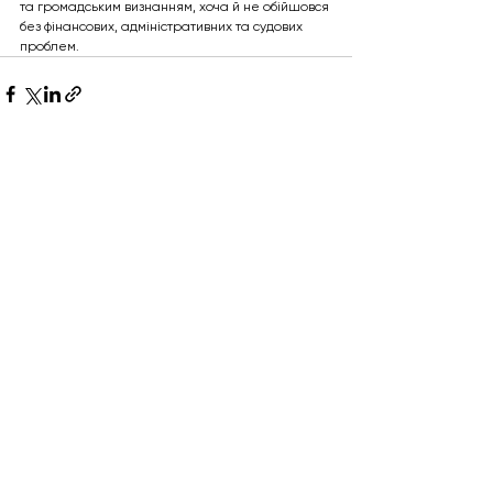
та громадським визнанням, хоча й не обійшовся 
без фінансових, адміністративних та судових 
проблем.
Дивитися всі
Останні пости