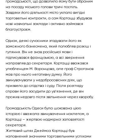
громадськості, що дозволило йому бути обраним 
на посаду міського голови тричі поспіль. 
Завдяки його діяльності місто уклало вигідні 
торговельні контракти, а сам Кортацці збудував 
нові навчальні заклади і активно займався 
благоустроєм.
Однак, деякі сучасники згадували його як 
заможного бізнесмена, який полюбляв розкіш і 
гуляння. Він не знав російської мови і 
підписувався французькою, а всі звернення 
направляв до секретаря. Кортацці вважався 
улюбленцем М. Воронцова, але граф Строганов 
мав про нього негативну думку. Його 
звинувачували у недобросовісних діях, що 
призвело до слідства і суду. Після розгляду 
справи його засудили до ув’язнення, де він 
прожив недовго після звільнення через хворобу.
Громадськість Одеси була шокована цією 
історією і вважала звинувачення наклепом, а 
Кортацці – жертвою надмірної заповзятості 
секретаря.
Життєвий шлях Джеймса Кортацці був 
наповнений значними торговельними успіхами 