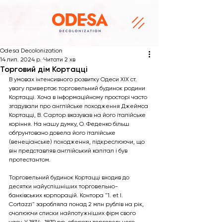
Odesa Decolonization
14 лип. 2024 р.
Читати 2 хв
Торговий дім Кортацці
В умовах інтенсивного розвитку Одеси XIX ст. 
увагу привертає торговельний будинок родини 
Кортацці. Хоча в інформаційному просторі часто 
згадували про англійське походження Джеймса 
Кортацці, В. Сартор вказував на його італійське 
коріння. На нашу думку, О. Феденко більш 
обґрунтовано довела його італійське 
(венеціанське) походження, підкреслюючи, що 
він представляв англійський капітал і був 
протестантом.
Торговельний будинок Кортацці входив до 
десятки найуспішніших торговельно-
банківських корпорацій. Контора "1. et I. 
Cortazzi" заробляла понад 2 млн рублів на рік, 
очолюючи списки найпотужніших фірм свого 