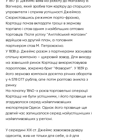
У 1817 р. Джеймс взяв на роботу до магазину В. 
Вагнера, який зробив там кар’єру до старшого 
управителя і сприяв успішності Джеймса. 
Скориставшись режимом порто-франко, 
Кортацці почав вкладати гроші в зернову 
торгівлю і став одним з найбільших оптових 
торговців. Після успіху "Англійський магазин" 
відійшов на другий план, а головним 
партнером став М. Петрококіно.
У 1838 р. Джеймс разом з партнерами заснував 
спільну компанію – цукровий завод. Для виходу 
на зовнішній ринок Кортацці використовував 
пароплави, зокрема бриг "Фаворит". У 1839 р. 
його зернова компанія досягла річних оборотів 
у 4 578 077 рублів, але потім раптово зникла з 
ринку.
На початку 1840-х років торговельні операції 
Кортацці не були успішними, і його прізвище не 
згадувалося серед найвпливовіших 
експортерів Одеси. Однак його прізвище ще 
довгий час залишалося серед найуспішніших і 
найвпливовіших у регіоні.
У середині XIX ст. Джеймс завоював довіру 
одеситів, жив не тільки для себе, а й для 