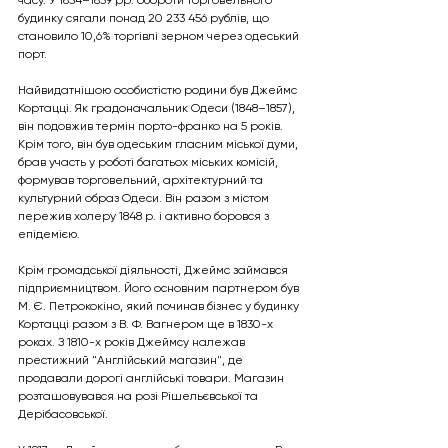
часу. У 1834–1839 рр. обороти торговельного 
будинку сягали понад 20 233 456 рублів, що 
становило 10,6% торгівлі зерном через одеський 
порт.
Найвидатнішою особистістю родини був Джеймс 
Кортацці. Як градоначальник Одеси (1848–1857), 
він подовжив термін порто-франко на 5 років. 
Крім того, він був одеським гласним міської думи, 
брав участь у роботі багатьох міських комісій, 
формував торговельний, архітектурний та 
культурний образ Одеси. Він разом з містом 
пережив холеру 1848 р. і активно боровся з 
епідемією.
Крім громадської діяльності, Джеймс займався 
підприємництвом. Його основним партнером був 
М. Є. Петрококіно, який починав бізнес у будинку 
Кортацці разом з В. Ф. Вагнером ще в 1830-х 
роках. З 1810-х років Джеймсу належав 
престижний "Англійський магазин", де 
продавали дорогі англійські товари. Магазин 
розташовувався на розі Рішельєвської та 
Дерібасовської.