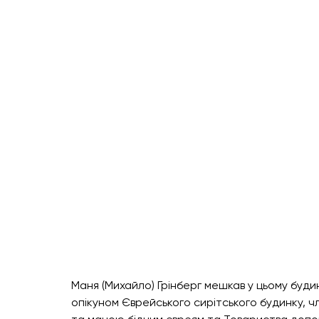
Маня (Михайло) Грінберг мешкав у цьому будинк
опікуном Єврейського сирітського будинку, чл