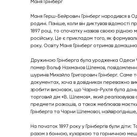
Маня Грінберг
Маня Герш-Бейрович Грінберг народився в Одес
родині. Пізніше, коли він диктував відомості 
1897 році, то спочатку назвав своєю рідною 
російську. Це є прикладом того, як формували
року. Освіту Маня Грінберг отримав домашню, 
Дружиною Грінберга була уродженка Одеси Ча
помер Вольф Нахманов Шлемов, повідомлення 
шуринів Михайло Григорович Грінберг. Саме та
документах, хоча в довідниках переважно вик
зробити висновок, що Чарна-Рухля була донь
торговий дім «В. Шлемов», який реалізовував с
предмети розкошів, а також меблював маєтки,
Грінберга та Чарни Шлемової, найвірогідніше,
На початок 1897 року у Грінбергів були діти: Таня
разом з бонною, кухаркою та горничною мешк