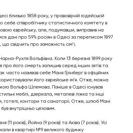
і близько 1858 року, у правовірній юдейській 
про себе співробітнику статистичного комітету в 
мовою єврейську, але, подумавши, виправив на 
ся дані про 59% росіян в Одесі за переписом 1897 
що свідчить про заможність сім’ї.
рна-Рухля Вольфівна. Коли 13 березня 1899 року 
про його смерть залишив серед інших зятів та 
к часто називав себе Маня Грінберг в офіційних 
ористовували його єврейське ім'я. Отже, можна 
кою Вольфа Шлемова. Пізніше в Одесі існував 
тильні меблі, дзеркала, металеві ліжка та інші 
 готелі, контори та санаторії. Отже, шлюб Мані 
 був внутрішньо цеховим.
 (11 років), Йойна (9 років) та Аківа (7 років). Усі 
али в квартирі №9 великого будинку 