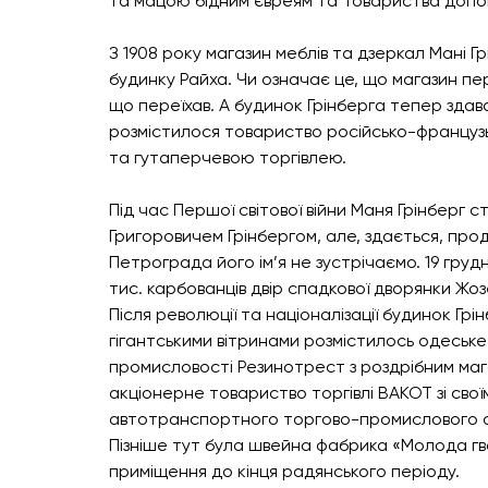
та мацою бідним євреям та Товариства допом
З 1908 року магазин меблів та дзеркал Мані Гр
будинку Райха. Чи означає це, що магазин пер
що переїхав. А будинок Грінберга тепер здава
розмістилося товариство російсько-французь
та гутаперчевою торгівлею.
Під час Першої світової війни Маня Грінберг с
Григоровичем Грінбергом, але, здається, про
Петрограда його ім’я не зустрічаємо. 19 грудня
тис. карбованців двір спадкової дворянки Жоз
Після революції та націоналізації будинок Гр
гігантськими вітринами розмістилось одеське
промисловості Резинотрест з роздрібним мага
акціонерне товариство торгівлі ВАКОТ зі сво
автотранспортного торгово-промислового ак
Пізніше тут була швейна фабрика «Молода гва
приміщення до кінця радянського періоду.