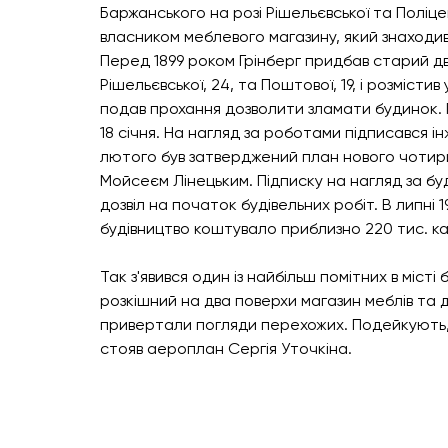
Баржанського на розі Рішельєвської та Поліцей
власником меблевого магазину, який знаходив
Перед 1899 роком Грінберг придбав старий дв
Рішельєвської, 24, та Поштової, 19, і розмістив 
подав прохання дозволити зламати будинок.
18 січня. На нагляд за роботами підписався і
лютого був затверджений план нового чотири
Мойсеєм Лінецьким. Підписку на нагляд за бу
дозвіл на початок будівельних робіт. В липні
будівництво коштувало приблизно 220 тис. ка
Так з'явився один із найбільш помітних в місті
розкішний на два поверхи магазин меблів та д
привертали погляди перехожих. Подейкують,
стояв аероплан Сергія Уточкіна.