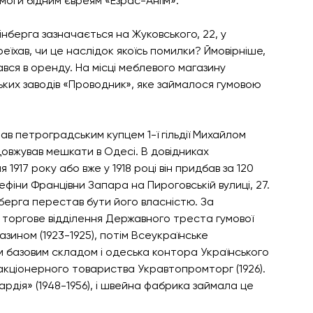
оги бідним євреям «Езрас-Аніїм».
інберга зазначається на Жуковського, 22, у 
еїхав, чи це наслідок якоїсь помилки? Ймовірніше, 
вся в оренду. На місці меблевого магазину 
ких заводів «Проводник», яке займалося гумовою 
тав петроградським купцем 1-ї гільдії Михайлом 
довжував мешкати в Одесі. В довідниках 
 1917 року або вже у 1918 році він придбав за 120 
ефіни Францівни Запара на Пироговській вулиці, 27.
інберга перестав бути його власністю. За 
 торгове відділення Державного треста гумової 
зином (1923-1925), потім Всеукраїнське 
їм базовим складом і одеська контора Українського 
ціонерного товариства Укравтопромторг (1926). 
рдія» (1948-1956), і швейна фабрика займала це 