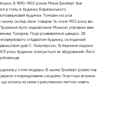
ської. В 1890-1902 роках Маня Грінберг був 
ся в тому ж будинку Баржанського.
оповерховий будинок Томазіні на розі 
у ньому склад своїх товарів. 14 січня 1902 року він 
 Прохання було задоволене Міською управою вже 
нженер Токарєв. Події розвивалися швидко. 28 
поверхового з підвалом будинку, складений 
дівництвом дав С. Гальперсон. 16 березня надано 
 1903 року будинок описується як збудований. Його 
рбованців.
 будинків у стилі модерн. В ньому Грінберг розмістив 
зеркал з мармуровими сходами. Гігантські вітрини 
 що колись за ними з рекламною метою навіть 