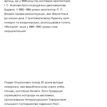
вулиць, де у 1858 році під наглядом архітектора 
І. С. Козлова було споруджено двоповерхову 
будівлю. У 1885–1886 роках архітектор Л. Л. 
Влодек провів реконструкцію, яка збереглася 
до наших днів. У триповерховому будинку, крім 
пекарні та кондитерської, розташувався готель 
«Вікторія», який у 1889–1890 роках став 
першокласним.
Людвіг Кіпріанович понад 30 років володів 
пекарнею, яка виробляла різні сорти хліба, 
печиво, англійські бісквіти. Його продукція 
отримувала нагороди на виставках, 
організованих Імператорським Товариством 
сільського господарства південної Росії.