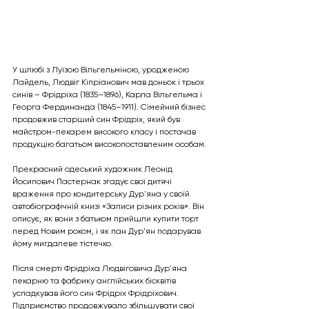
У шлюбі з Луїзою Вільгельміною, уродженою 
Лайдель, Людвіг Кіпріанович мав доньок і трьох 
синів – Фрідріха (1835–1896), Карла Вільгельма і 
Георга Фердинанда (1845–1911). Сімейний бізнес 
продовжив старший син Фрідріх, який був 
майстром-пекарем високого класу і постачав 
продукцію багатьом високопоставленим особам.
Прекрасний одеський художник Леонід 
Йосипович Пастернак згадує свої дитячі 
враження про кондитерську Дур'яна у своїй 
автобіографічній книзі «Записи різних років». Він 
описує, як вони з батьком прийшли купити торт 
перед Новим роком, і як пан Дур'ян подарував 
йому мигдалеве тістечко.
Після смерті Фрідріха Людвіговича Дур'яна 
пекарню та фабрику англійських бісквітів 
успадкував його син Фрідріх Фрідріхович. 
Підприємство продовжувало збільшувати свої 