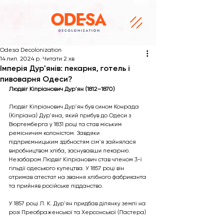
Odesa Decolonization
14 лип. 2024 р.
Читати 2 хв
Імперія Дур'янів: пекарня, готель і
пивоварня Одеси?
Людвіг Кіпріанович Дур'ян (1812–1870) 
Людвіг Кіпріанович Дур'ян
був сином Конрада 
(Кіпріана) Дур'яна, який прибув до Одеси з 
Вюртемберга у 1831 році та став міським 
ремісничим колоністом. Завдяки 
підприємницьким здібностям сім'я зайнялася 
виробництвом хліба, заснувавши пекарню. 
Незабаром Людвіг Кіпріанович став членом 3-ї 
гільдії одеського купецтва. У 1857 році він 
отримав атестат на звання хлібного фабриканта 
та прийняв російське підданство.
У 1857 році Л. К. Дур'ян придбав ділянку землі на 
розі Преображенської та Херсонської (Пастера) 