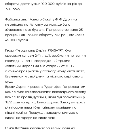
обороти, досягнувши 100 000 рублів на рік до 
1910 року.
Фабрика англійського бісквіту Ф. Ф. Дур'яна 
переїхала на Канатну вулицю, де була 
збудована нова будівля. Підприємство мало 25 
працівників і річний оборот у 1912 році становив 
45 000 рублів.
Георг Фердинанд Дур'ян (1845–1911) був 
одеським купцем 2-ї гільдії, особистим почесним 
громадянином і нагороджений трьома 
Золотими медалями «За старанність». Він 
активно брав участь у громадському житті міста, 
був членом міської думи та міського сирітського 
суду.
Брати Дур'яни разом з Рудольфом Генріховичем 
Кемпе були співвласниками пивоварного заводу 
Кемпе та братів Дур'янів, який був заснований у 
1872 році на вулиці Виноградній. Завод випускав 
різні сорти пива і був найпопулярнішим на 
півдні країни. Продукція заводу отримувала 
високі нагороди на виставках.
Сім'я Дур'янів жертвувала великі суми на 