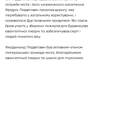
потреби міста і його незаможного населення. 
Фрідріх Людвігович проклав дорогу, яка 
перебувала у загальному користуванні, і 
називалася Дур'янівським провулком. Він також 
брав участь у збиранні пожертв для будівництва 
євангелічної лікарні та забезпечував сиріт і 
людей похилого віку.
Фердинанд Людвігович був активним членом 
лютеранської громади міста, благодійником 
євангелічної лікарні та школи для глухонімих. 
Хоча він завжди піклувався про благополуччя 
інших, власної родини він не створив.
Сім'я Дур'янів відіграла важливу роль у 
торговельно-промисловому розвитку Одеси, її 
громадському житті та збереженні культури 
свого народу. Їхня спадщина досі живе в Одесі 
через збережені будівлі та пам'ять про їхню 
діяльність.