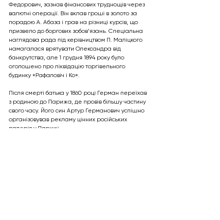
Федорович, зазнав фінансових труднощів через 
валютні операції. Він вклав гроші в золото за 
порадою А. Абаза і грав на різниці курсів, що 
призвело до боргових зобов’язань. Спеціальна 
наглядова рада під керівництвом П. Маліцкого 
намагалася врятувати Олександра від 
банкрутства, але 1 грудня 1894 року було 
оголошено про ліквідацію торгівельного 
будинку «Рафаловіч і Ко».
Після смерті батька у 1860 році Герман переїхав 
з родиною до Парижа, де провів більшу частину 
свого часу. Його син Артур Германович успішно 
організовував рекламу цінних російських 
паперів у Парижі.
Дивитися всі
Останні пости