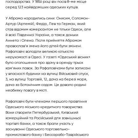
господарства. У 1856 році він посів 8-ме місце 
серед 123 найвідоміших одеських купців.
У Абрама народились сини: Онисим, Соломон-
Артур (Артемій), Федір, Лев та Герман, який 
став відомим комерсантом не тільки Одеси, але 
й всієї Південної України, а також доньки 
Аннета і Олена. Після прийняття Абрамом 
православ’я імена його дітей були змінені. 
Рафаловічі володіли великою кількістю 
нерухомості в Одесі. У газеті «Одеський вісник» 
було оголошення про здачу в оренду трьох 
кам’яних лавок. За Рафаловічами були записані 
у власності будинки на вулиці Військовий спуск, 
3, на вулиці Торговій, 12, дача на березі моря, 
дача за Ботанічним садом. Це давало родині 
неабияку повагу в місті.
Рафаловічі були членами першого правління 
Одеського міського кредитного товариства. 
Вони створили Петербурзький, Київський 
комерційний та Російський для зовнішньої 
торгівлі банки, а також брали участь у 
заснуванні Одеського торговельно-
промислового банку і Бессарабо-Таврійського 