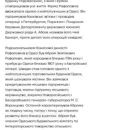
будинку Родокасанакі, з яким Герман 
співпрацював усе життя. Фірма Рафаловіча 
вважалася однією з найпотужніших в Одесі. Він 
підтримував банківські зв’язки і проводив 
операції з Петербургом, Парижем і Лондоном. 
Керівник Департаменту державної економії 
Державної ради А. Абазе називав його «мій 
банкір», проте деталі їхніх операцій невідомі.
Родоначальником бізнесової династії 
Рафаловічів в Одесі був Абрам Зейлікович 
Рафаловіч, який народився близько 1784 року і 
прибув до Одеси близько 1807 року з Австрійської 
імперії. Швидко став головою одного з 
найпотужніших торговельних будинків Одеси, 
який шанували містяни. Він займався 
кредитуванням місцевих підприємців і 
торговців, маючи підтримку місцевого 
керівництва, зокрема Новоросійського і 
Бесарабського генерал-губернатора М. С. 
Воронцова. Останній характеризував Абрама 
як людину чесну, гостру і точну, що сприяло 
розвитку його бізнесу в регіоні. Абрам був 
членом Одеського будівельного комітету та 
Імператорського товариства сільського 