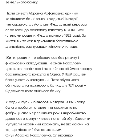
земельного банку.
Після смерті Абрама Рафаловіча єдиним 
керівником банківсько-кредитної імперії 
ненадовго став його син Федір, який керував 
справами до розподілу капіталу між іншими 
членами родини. Федір помер у 1882 році. За 
життя він також відзначився благодійною 
діяльністю, заснувавши жіноче училище.
Життя родини не обходилось без ризику і 
фінансових складнощів. Герман Рафаловіч 
цікавився політикою і певний час обіймав посаду 
бразильського консула в Одесі. У 1869 році він 
брав участь у заснуванні Петербурзького 
облікового та позикового банку, а у 1871 році – 
Одеського комерційного банку.
У родині були й бізнесові невдачі. З 1875 року 
була спроба виготовлення крохмалю на 
фабриці, але через кілька років виробництво 
довелось згорнути через поганий збут. Одесити 
купували іноземний крохмаль, незважаючи на 
те, що місцевий був дешевшим.
Онук Абрама Рафаловіча, Олександр 