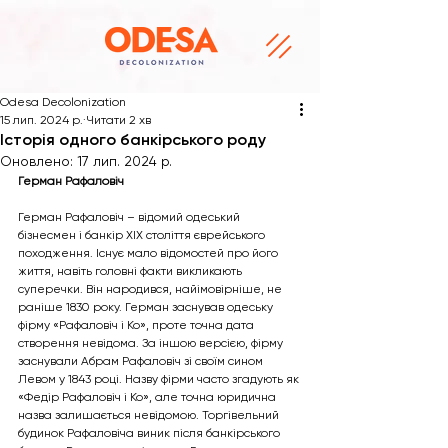
Odesa Decolonization
15 лип. 2024 р.
Читати 2 хв
Історія одного банкірського роду
Оновлено:
17 лип. 2024 р.
Герман Рафаловіч
Герман Рафаловіч – відомий одеський 
бізнесмен і банкір XIX століття єврейського 
походження. Існує мало відомостей про його 
життя, навіть головні факти викликають 
суперечки. Він народився, найімовірніше, не 
раніше 1830 року. Герман заснував одеську 
фірму «Рафаловіч і Ко», проте точна дата 
створення невідома. За іншою версією, фірму 
заснували Абрам Рафаловіч зі своїм сином 
Левом у 1843 році. Назву фірми часто згадують як 
«Федір Рафаловіч і Ко», але точна юридична 
назва залишається невідомою. Торгівельний 
будинок Рафаловіча виник після банкірського 