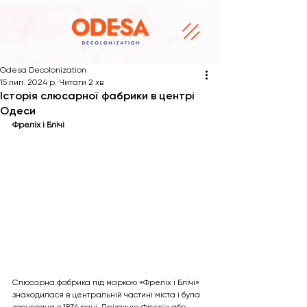
Odesa Decolonization
15 лип. 2024 р.
Читати 2 хв
Історія слюсарної фабрики в центрі
Одеси
Фреліх і Блічі
Слюсарна фабрика під маркою «Фреліх і Блічі» 
знаходилася в центральній частині міста і була 
заснована в 1836 році. Прізвище Фреліх або 