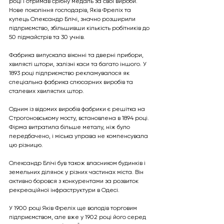
році і отримав срібну медаль за свої вироби. 
Нове покоління господарів, Яків Фреліх та 
купець Олександр Блічі, значно розширили 
підприємство, збільшивши кількість робітників до 
50 підмайстрів та 30 учнів.
Фабрика випускала віконні та дверні прибори, 
хвилясті штори, залізні каси та багато іншого. У 
1893 році підприємство рекламувалося як 
спеціальна фабрика слюсарних виробів та 
сталевих хвилястих штор.
Одним із відомих виробів фабрики є решітка на 
Строгоновському мосту, встановлена в 1894 році. 
Фірма витратила більше металу, ніж було 
передбачено, і міська управа не компенсувала 
цю різницю.
Олександр Блічі був також власником будинків і 
земельних ділянок у різних частинах міста. Він 
активно боровся з конкурентами за розвиток 
рекреаційної інфраструктури в Одесі.
У 1900 році Яків Фреліх ще володів торговим 
підприємством, але вже у 1902 році його серед 