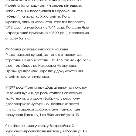
Фрейліх було поширеним серед німецьких 
колоністів, які поселилися в Херсонській 
губернії на початку ХІХ століття. Йоганн 
Фрейліх, один із колоністів, втратив паспорт у 
1842 році та мав борги у 1844 році. Його син Яків, 
народжений приблизно в 1840 році, продовжив 
справу батька.
Фабрика розташовувалася на кінці 
Рішельєвської вулиці, де тепер знаходиться 
торговий центр «Острів». На 1855 рік цей флігель 
вже перейшов до Никифора Черкунова. 
Прізвища Фрейліх і Фреліх у документах ХІХ 
століття часто плуталися.
У 1877 році Фреліх придбав ділянку на початку 
Гаванної вулиці, де розмістилася слюсарна 
майстерня, а згодом і фабрика у власному 
двоповерховому будинку. Довідники часто 
плутали адреси фабрики, але найчастіше 
вказували Гаванну, 1 та Військовий узвіз, 13.
Яків Фреліх взяв участь у Всеросійській 
художньо-промисловій виставці в Москві у 1882 