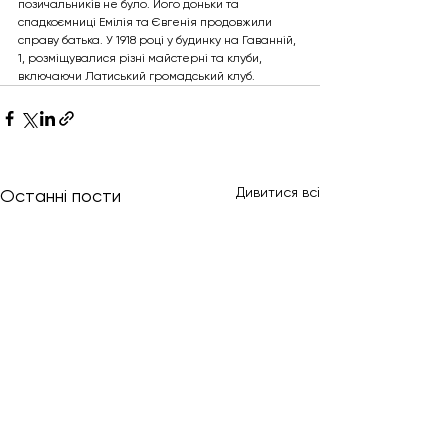
позичальників не було. Його доньки та 
спадкоємниці Емілія та Євгенія продовжили 
справу батька. У 1918 році у будинку на Гаванній, 
1, розміщувалися різні майстерні та клуби, 
включаючи Латиський громадський клуб.
Дивитися всі
Останні пости